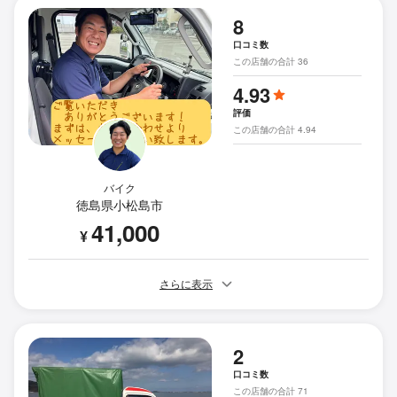
8
口コミ数
この店舗の合計 36
4.93
評価
この店舗の合計 4.94
バイク
徳島県小松島市
41,000
¥
さらに表示
2
口コミ数
この店舗の合計 71