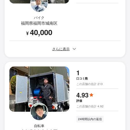
バイク
福岡県福岡市城南区
40,000
¥
さらに表示
1
口コミ数
この店舗の合計 213
4.93
評価
この店舗の合計 4.92
24時間以内の返信
自転車