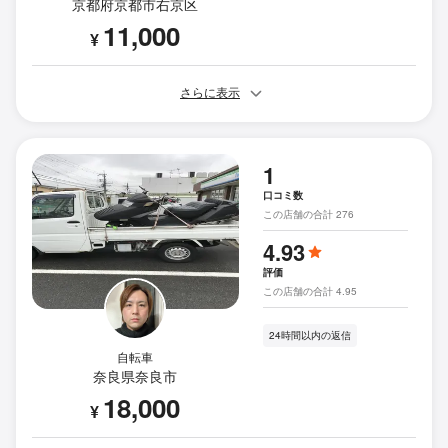
京都府京都市右京区
11,000
¥
さらに表示
1
口コミ数
この店舗の合計 276
4.93
評価
この店舗の合計 4.95
24時間以内の返信
自転車
奈良県奈良市
18,000
¥