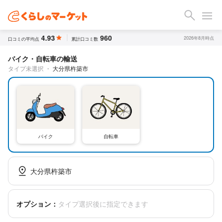
4.93
960
2026年8月時点
口コミの平均点
累計口コミ数
バイク・自転車の輸送
タイプ未選択
・
大分県杵築市
バイク
自転車
大分県杵築市
オプション：
タイプ選択後に指定できます