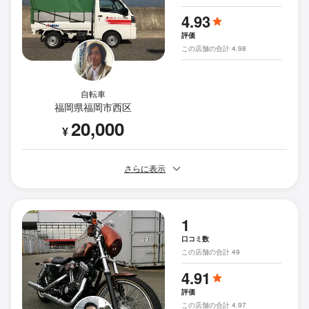
4.93
評価
この店舗の合計 4.98
自転車
福岡県福岡市西区
20,000
¥
さらに表示
1
口コミ数
この店舗の合計 49
4.91
評価
この店舗の合計 4.97