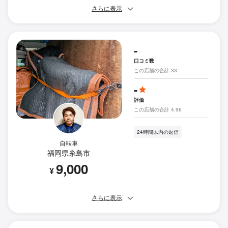
さらに表示
-
口コミ数
この店舗の合計 33
-
評価
この店舗の合計 4.96
24時間以内の返信
自転車
福岡県糸島市
9,000
¥
さらに表示