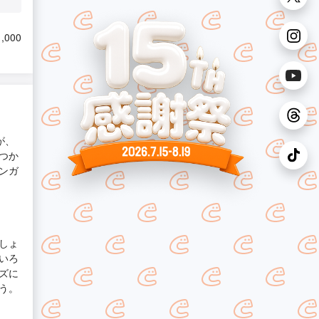
,000
が、
つか
ンガ
しょ
いろ
ズに
う。