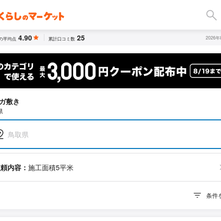
4.90
25
2026
の平均点
累計口コミ数
ガ敷き
県
鳥取県
依頼内容：
施工面積5平米
条件