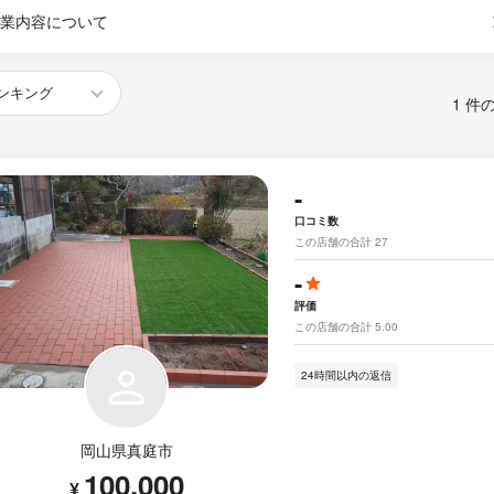
業内容について
1 件
-
口コミ数
この店舗の合計 27
-
評価
この店舗の合計 5.00
24時間以内の返信
岡山県真庭市
100,000
¥