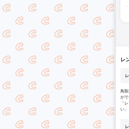
レ
レ
鳥取
がで
「レ
い」
レ