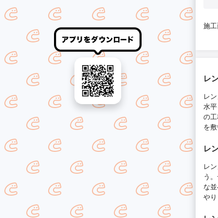
施工
レ
レン
水平
の工
を敷
レ
レン
う。
な並
やり