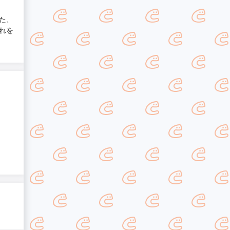
た、
れを