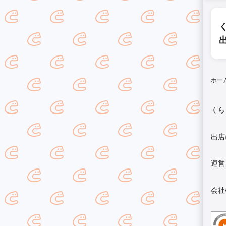
ホー
くら
出店
運営
会社