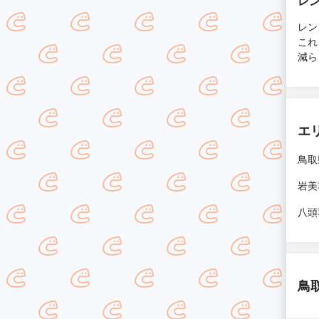
レ
レン
これ
減ら
エ
鳥取
岩美
八頭
鳥