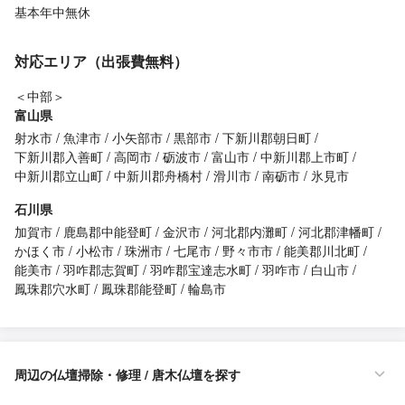
基本年中無休
対応エリア（出張費無料）
＜中部＞
富山県
射水市
魚津市
小矢部市
黒部市
下新川郡朝日町
下新川郡入善町
高岡市
砺波市
富山市
中新川郡上市町
中新川郡立山町
中新川郡舟橋村
滑川市
南砺市
氷見市
石川県
加賀市
鹿島郡中能登町
金沢市
河北郡内灘町
河北郡津幡町
かほく市
小松市
珠洲市
七尾市
野々市市
能美郡川北町
能美市
羽咋郡志賀町
羽咋郡宝達志水町
羽咋市
白山市
鳳珠郡穴水町
鳳珠郡能登町
輪島市
周辺の仏壇掃除・修理 / 唐木仏壇を探す