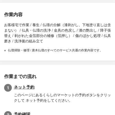
作業内容
お客様宅で作業 / 養生 / 仏壇の分解（漆剥がし、下地塗り直しは含
まない） / 仏具・仏壇の洗浄 / 金具の色戻し / 漆の艶出し / 障子張
替え / 剥がれた金箔部分の補修（箔押し） / 傷のぼかし処理 / 仏具
磨き / 洗浄後の組み立て
仏壇掃除・修理 / 唐木仏壇のすべてのサービス共通の作業内容です。
作業までの流れ
ネット予約
1
このページにあるくらしのマーケットの予約ボタンをクリッ
クして ネット予約をしてください。
予約確認
2