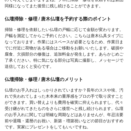
同様になってまた後世に残し続けることができます。
仏壇掃除・修理 / 唐木仏壇を予約する際のポイント
掃除・修理を依頼したい仏壇の戸幅に応じて金額が変わります。
戸幅を測定してからご予約ください。こちらは唐木仏具タイプに
なっております。作業にはスペースが必要となるため、作業日ま
でに付近に荷物がある場合はご移動をお願いいたします。破損や
腐食、欠損部分の修復は、追加料金が発生します。あらかじめご
了承ください。特に気になる部分は写真に撮影し、メッセージで
送信しておくと安心です。
仏壇掃除・修理 / 唐木仏壇のメリット
仏壇のお手入れはしっかりされていますか？長年のススや埃、汚
れで失われてしまった木本来の重厚感をプロの手で取り戻すこと
ができます。買い替えよりも費用を確実に抑えられますし、代々
受け継がれてきたものをさらに後世へと残し続けられます。仏壇
のお手入れに関しては明確な周期などはありませんが、年忌法要
前や退職・還暦のお祝い、新築・増築祝いなどの節目がおすすめ
です。実家にプレゼントをしてもいいですね。