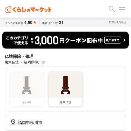
4.90
21
2026年8月時点
口コミの平均点
累計口コミ数
仏壇掃除・修理
唐木仏壇 ・ 福岡県柳川市
金仏壇
唐木仏壇
福岡県柳川市