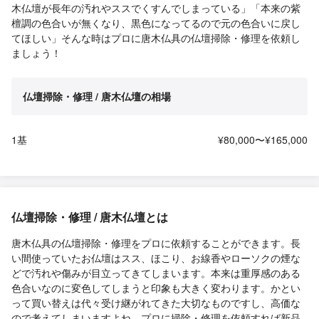
木仏壇が長年の汚れやススでくすんでしまっている」「本来の紫
檀調の色合いが無くなり、黒色になってるので元の色合いに戻し
てほしい」そんな時はプロに唐木仏具の仏壇掃除・修理を依頼し
ましょう！
仏壇掃除・修理 / 唐木仏壇の相場
1基
¥80,000〜¥165,000
仏壇掃除・修理 / 唐木仏壇とは
唐木仏具の仏壇掃除・修理をプロに依頼することができます。長
い間使っていたお仏壇はスス、ほこり、お線香やローソクの煙な
どで汚れや傷みが目立ってきてしまいます。本来は重厚感のある
色合いなのに変色してしまうと印象も大きく変わります。かとい
って買い替えは代々受け継がれてきた大切なものですし、高価な
ので考えてしまいますよね。プロに掃除・修理を依頼すれば新品