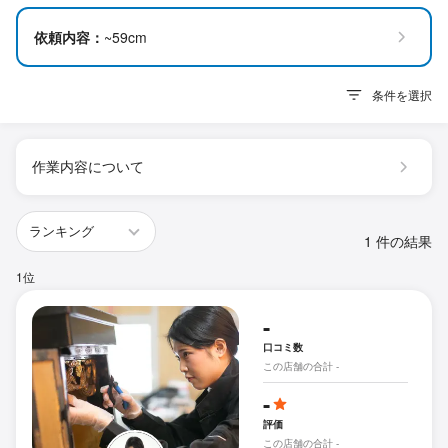
依頼内容：
~59cm
条件を選択
作業内容について
1 件の結果
1位
-
口コミ数
この店舗の合計 -
-
評価
この店舗の合計 -