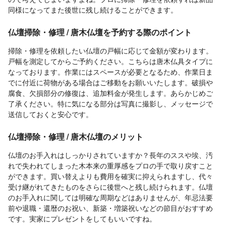
同様になってまた後世に残し続けることができます。
仏壇掃除・修理 / 唐木仏壇を予約する際のポイント
掃除・修理を依頼したい仏壇の戸幅に応じて金額が変わります。
戸幅を測定してからご予約ください。こちらは唐木仏具タイプに
なっております。作業にはスペースが必要となるため、作業日ま
でに付近に荷物がある場合はご移動をお願いいたします。破損や
腐食、欠損部分の修復は、追加料金が発生します。あらかじめご
了承ください。特に気になる部分は写真に撮影し、メッセージで
送信しておくと安心です。
仏壇掃除・修理 / 唐木仏壇のメリット
仏壇のお手入れはしっかりされていますか？長年のススや埃、汚
れで失われてしまった木本来の重厚感をプロの手で取り戻すこと
ができます。買い替えよりも費用を確実に抑えられますし、代々
受け継がれてきたものをさらに後世へと残し続けられます。仏壇
のお手入れに関しては明確な周期などはありませんが、年忌法要
前や退職・還暦のお祝い、新築・増築祝いなどの節目がおすすめ
です。実家にプレゼントをしてもいいですね。