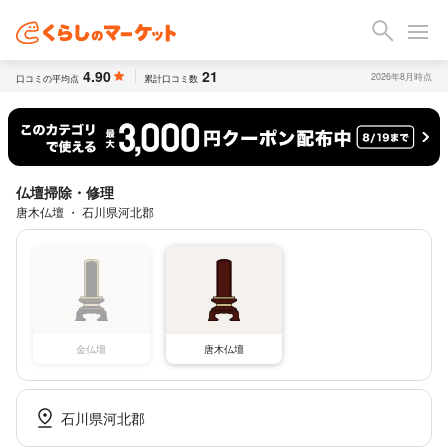
4.90
21
2026年8月時点
口コミの平均点
累計口コミ数
仏壇掃除・修理
唐木仏壇 ・ 石川県河北郡
金仏壇
唐木仏壇
石川県河北郡