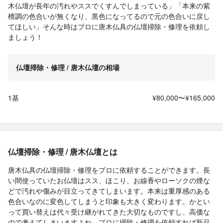
木仏壇が長年の汚れやススでくすんでしまっている」「本来の紫
檀調の色合いが無くなり、黒色になってるので元の色合いに戻し
てほしい」そんな時はプロに唐木仏具の仏壇掃除・修理を依頼し
ましょう！
仏壇掃除・修理 / 唐木仏壇の相場
1基
¥80,000〜¥165,000
仏壇掃除・修理 / 唐木仏壇とは
唐木仏具の仏壇掃除・修理をプロに依頼することができます。長
い間使っていたお仏壇はスス、ほこり、お線香やローソクの煙な
どで汚れや傷みが目立ってきてしまいます。本来は重厚感のある
色合いなのに変色してしまうと印象も大きく変わります。かとい
って買い替えは代々受け継がれてきた大切なものですし、高価な
ので考えてしまいますよね。プロに掃除・修理を依頼すれば新品