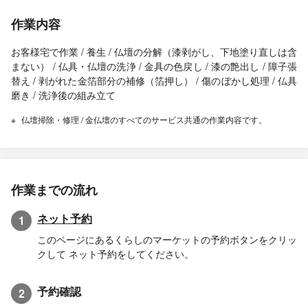
作業内容
お客様宅で作業 / 養生 / 仏壇の分解（漆剥がし、下地塗り直しは含
まない） / 仏具・仏壇の洗浄 / 金具の色戻し / 漆の艶出し / 障子張
替え / 剥がれた金箔部分の補修（箔押し） / 傷のぼかし処理 / 仏具
磨き / 洗浄後の組み立て
仏壇掃除・修理 / 金仏壇のすべてのサービス共通の作業内容です。
作業までの流れ
ネット予約
1
このページにあるくらしのマーケットの予約ボタンをクリッ
クして ネット予約をしてください。
予約確認
2