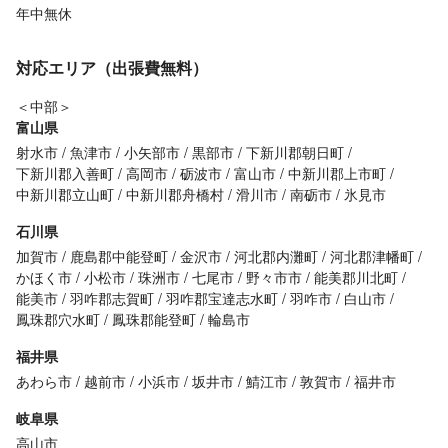
年中無休
対応エリア（出張費無料）
＜中部＞
富山県
射水市
魚津市
小矢部市
黒部市
下新川郡朝日町
下新川郡入善町
高岡市
砺波市
富山市
中新川郡上市町
中新川郡立山町
中新川郡舟橋村
滑川市
南砺市
氷見市
石川県
加賀市
鹿島郡中能登町
金沢市
河北郡内灘町
河北郡津幡町
かほく市
小松市
珠洲市
七尾市
野々市市
能美郡川北町
能美市
羽咋郡志賀町
羽咋郡宝達志水町
羽咋市
白山市
鳳珠郡穴水町
鳳珠郡能登町
輪島市
福井県
あわら市
越前市
小浜市
坂井市
鯖江市
敦賀市
福井市
岐阜県
高山市