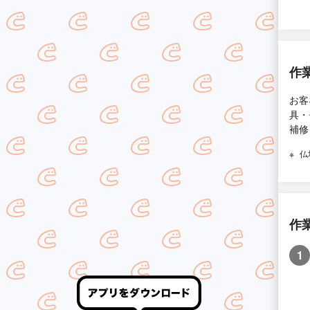
作
お客
具・
補修
仏
作
1