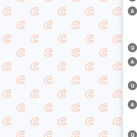
A
Q
A
Q
A
Q