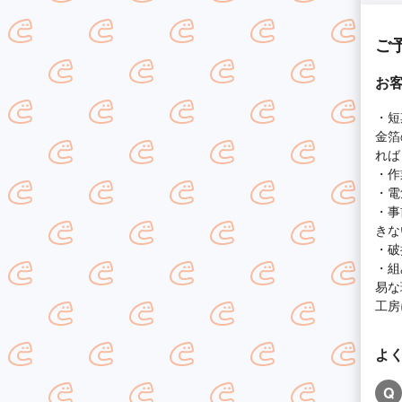
ご
お
・短
金箔
れば
・作
・電
・事
きな
・破
・組
易な
工房
よ
Q