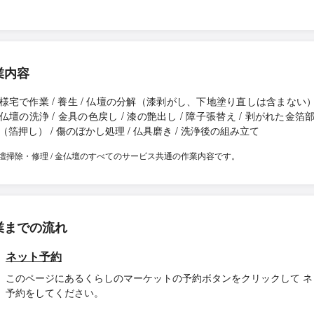
業内容
様宅で作業 / 養生 / 仏壇の分解（漆剥がし、下地塗り直しは含まない） 
仏壇の洗浄 / 金具の色戻し / 漆の艶出し / 障子張替え / 剥がれた金箔
（箔押し） / 傷のぼかし処理 / 仏具磨き / 洗浄後の組み立て
壇掃除・修理 / 金仏壇のすべてのサービス共通の作業内容です。
業までの流れ
ネット予約
このページにあるくらしのマーケットの予約ボタンをクリックして ネ
予約をしてください。