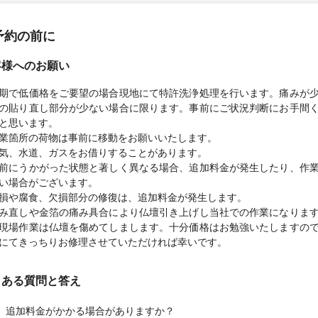
予約の前に
客様へのお願い
期で低価格をご要望の場合現地にて特許洗浄処理を行います。痛みが
の貼り直し部分が少ない場合に限ります。事前にご状況判断にお手間
と思います。
業箇所の荷物は事前に移動をお願いいたします。
気、水道、ガスをお借りすることがあります。
前にうかがった状態と著しく異なる場合、追加料金が発生したり、作
い場合がございます。
損や腐食、欠損部分の修復は、追加料金が発生します。
み直しや金箔の痛み具合により仏壇引き上げし当社での作業になりま
現場作業は仏壇を傷めてしまします。十分価格はお勉強いたしますの
にてきっちりお修理させていただければ幸いです。
くある質問と答え
追加料金がかかる場合がありますか？