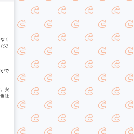
少なく
くださ
業がで
す。安
で当社