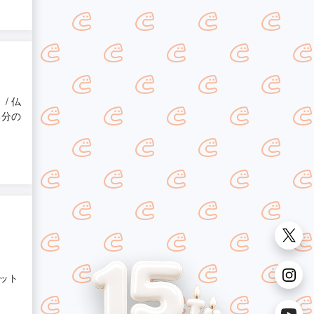
/ 仏
部分の
ット