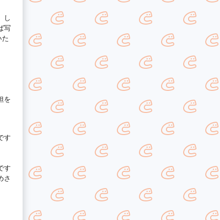
。し
ば写
いた
担を
です
です
めさ