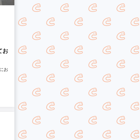
てお
にお