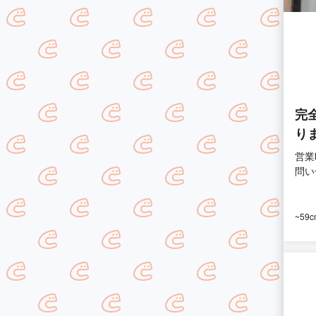
完
り
営業
問い
~59c