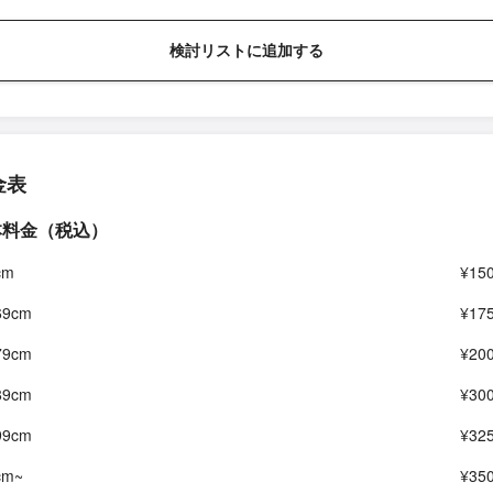
検討リストに追加する
金表
本料金（税込）
cm
¥150
69cm
¥175
79cm
¥200
89cm
¥300
99cm
¥325
cm~
¥350