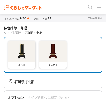
4.90
21
2026年8月時点
口コミの平均点
累計口コミ数
仏壇掃除・修理
タイプ未選択
・
石川県河北郡
金仏壇
唐木仏壇
石川県河北郡
オプション：
タイプ選択後に指定できます