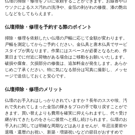
仏壇の掃除・修理をプロに依頼することができます。お線香やロ
ウソクによるスス汚れの洗浄や、金箔の剥がれの修復、漆の艶出
しなどをしてもらえます。
仏壇掃除・修理を予約する際のポイント
掃除・修理を依頼したい仏壇の戸幅に応じて金額が変わります。
戸幅を測定してからご予約ください。金仏具と唐木仏具でサービ
スタイプが異なります。作業にはスペースが必要となるため、作
業日までに付近に荷物がある場合はご移動をお願いいたします。
破損や腐食、欠損部分の修復は、追加料金が発生します。あらか
じめご了承ください。特に気になる部分は写真に撮影し、メッセ
ージで送信しておくと安心です。
仏壇掃除・修理のメリット
仏壇のお手入れはしっかりされていますか？長年のススや埃、汚
れで失われてしまった金箔の輝きをプロの手で取り戻すことがで
きます。買い替えよりも費用を確実に抑えられますし、代々受け
継がれてきたものをさらに後世へと残し続けられます。仏壇のお
手入れに関しては明確な周期などはありませんが、年忌法要前や
退職・還暦のお祝い、新築・増築祝いなどの節目がおすすめで