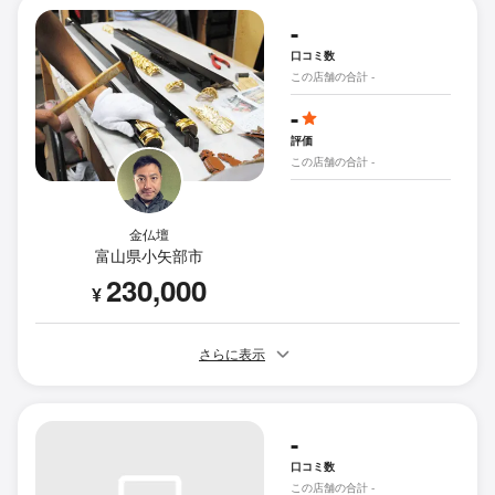
-
口コミ数
この店舗の合計 -
-
評価
この店舗の合計 -
金仏壇
富山県小矢部市
230,000
¥
さらに表示
-
口コミ数
この店舗の合計 -