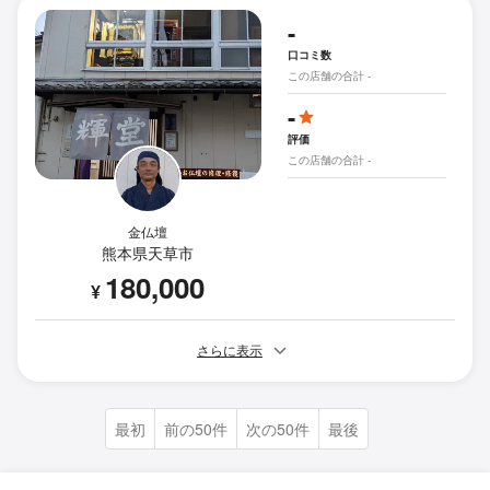
-
口コミ数
この店舗の合計 -
-
評価
この店舗の合計 -
金仏壇
熊本県天草市
180,000
¥
さらに表示
最初
前の50件
次の50件
最後