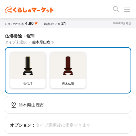
4.90
21
2026年8月時点
口コミの平均点
累計口コミ数
仏壇掃除・修理
タイプ未選択
・
熊本県山鹿市
金仏壇
唐木仏壇
熊本県山鹿市
オプション：
タイプ選択後に指定できます