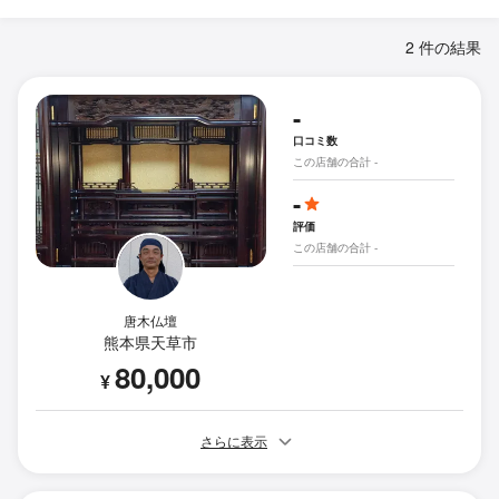
2 件の結果
-
口コミ数
この店舗の合計 -
-
評価
この店舗の合計 -
唐木仏壇
熊本県天草市
80,000
¥
さらに表示