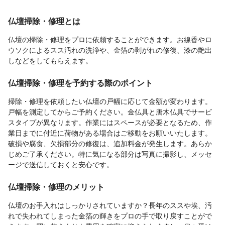
仏壇掃除・修理とは
仏壇の掃除・修理をプロに依頼することができます。お線香やロ
ウソクによるスス汚れの洗浄や、金箔の剥がれの修復、漆の艶出
しなどをしてもらえます。
仏壇掃除・修理を予約する際のポイント
掃除・修理を依頼したい仏壇の戸幅に応じて金額が変わります。
戸幅を測定してからご予約ください。金仏具と唐木仏具でサービ
スタイプが異なります。作業にはスペースが必要となるため、作
業日までに付近に荷物がある場合はご移動をお願いいたします。
破損や腐食、欠損部分の修復は、追加料金が発生します。あらか
じめご了承ください。特に気になる部分は写真に撮影し、メッセ
ージで送信しておくと安心です。
仏壇掃除・修理のメリット
仏壇のお手入れはしっかりされていますか？長年のススや埃、汚
れで失われてしまった金箔の輝きをプロの手で取り戻すことがで