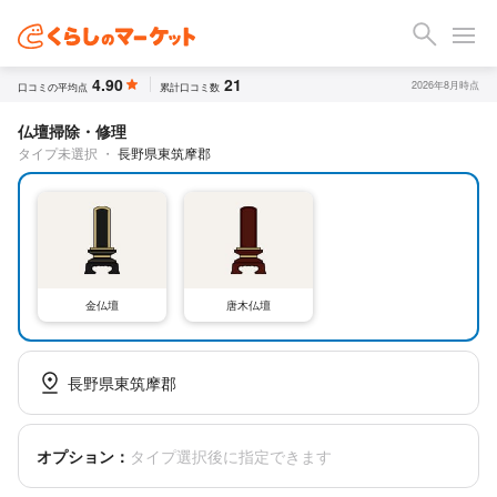
4.90
21
2026年8月時点
口コミの平均点
累計口コミ数
仏壇掃除・修理
タイプ未選択
・
長野県東筑摩郡
金仏壇
唐木仏壇
長野県東筑摩郡
オプション：
タイプ選択後に指定できます