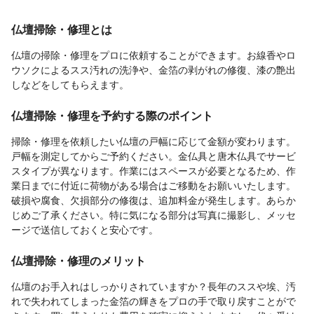
仏壇掃除・修理とは
仏壇の掃除・修理をプロに依頼することができます。お線香やロ
ウソクによるスス汚れの洗浄や、金箔の剥がれの修復、漆の艶出
しなどをしてもらえます。
仏壇掃除・修理を予約する際のポイント
掃除・修理を依頼したい仏壇の戸幅に応じて金額が変わります。
戸幅を測定してからご予約ください。金仏具と唐木仏具でサービ
スタイプが異なります。作業にはスペースが必要となるため、作
業日までに付近に荷物がある場合はご移動をお願いいたします。
破損や腐食、欠損部分の修復は、追加料金が発生します。あらか
じめご了承ください。特に気になる部分は写真に撮影し、メッセ
ージで送信しておくと安心です。
仏壇掃除・修理のメリット
仏壇のお手入れはしっかりされていますか？長年のススや埃、汚
れで失われてしまった金箔の輝きをプロの手で取り戻すことがで