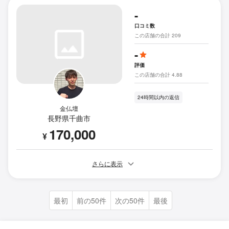
-
口コミ数
この店舗の合計 209
-
評価
この店舗の合計 4.88
24時間以内の返信
金仏壇
長野県千曲市
170,000
¥
さらに表示
最初
前の50件
次の50件
最後