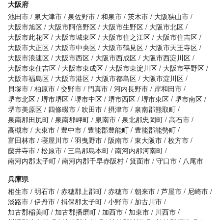
大阪府
池田市
泉大津市
泉佐野市
和泉市
茨木市
大阪狭山市
大阪市旭区
大阪市阿倍野区
大阪市生野区
大阪市北区
大阪市此花区
大阪市城東区
大阪市住之江区
大阪市住吉区
大阪市大正区
大阪市中央区
大阪市鶴見区
大阪市天王寺区
大阪市浪速区
大阪市西区
大阪市西成区
大阪市西淀川区
大阪市東住吉区
大阪市東成区
大阪市東淀川区
大阪市平野区
大阪市福島区
大阪市港区
大阪市都島区
大阪市淀川区
貝塚市
柏原市
交野市
門真市
河内長野市
岸和田市
堺市北区
堺市堺区
堺市中区
堺市西区
堺市東区
堺市南区
堺市美原区
四條畷市
吹田市
摂津市
泉南郡熊取町
泉南郡田尻町
泉南郡岬町
泉南市
泉北郡忠岡町
高石市
高槻市
大東市
豊中市
豊能郡豊能町
豊能郡能勢町
富田林市
寝屋川市
羽曳野市
阪南市
東大阪市
枚方市
藤井寺市
松原市
三島郡島本町
南河内郡河南町
南河内郡太子町
南河内郡千早赤阪村
箕面市
守口市
八尾市
兵庫県
相生市
明石市
赤穂郡上郡町
赤穂市
朝来市
芦屋市
尼崎市
淡路市
伊丹市
揖保郡太子町
小野市
加古川市
加古郡稲美町
加古郡播磨町
加西市
加東市
川西市