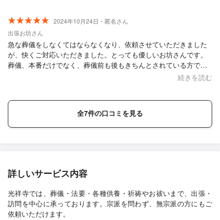
2024年10月24日・匿名さん
出張お坊さん
急な葬儀をしなくてはならなくなり、依頼させていただきました
が、快くご対応いただきました。とっても優しいお坊さんです。
葬儀、本番だけでなく、葬儀前も後もきちんとされている方で、
すごく安心できました。葬儀の前に（故人の）お顔を見せてもら
続きを読む
いたいと言われた時は感動しました。親族として嬉しかったで
す。もちろん葬儀なので涙涙なお式ではありますが、心温かいお
言葉をいただいたり、素敵な戒名をつけていただいたりと、良い
全7件の口コミを見る
形で送ることができたと思います。本当にありがとうございまし
た。
詳しいサービス内容
光祥寺では、葬儀・法要・各種供養・祈祷やお祓いまで、出張・
訪問を中心に承っております。宗派を問わず、無宗派の方にもご
依頼いただけます。