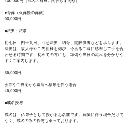
100,000円（戒名の有無に関わらず同額）
●骨葬（火葬後の葬儀）
50,000円
■法要・法事
初七日、四十九日、回忌法要、納骨、開眼供養などを承ります。
法要は、故人様やご先祖様を偲び、今あるご縁に感謝して手を合
わせる時間です。初めての方にも、準備や当日の流れを分かりや
すくご案内します。
35,000円
会館やご自宅から墓所へ移動を伴う場合
45,000円
■戒名授与
戒名は、仏弟子として授かるお名前です。葬儀に伴う場合だけで
なく、戒名のみの授与も承っております。