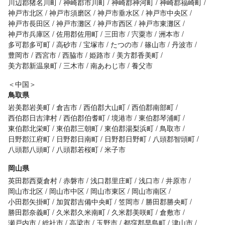
川辺郡猪名川町
神崎郡市川町
神崎郡神河町
神崎郡福崎町
神戸市北区
神戸市須磨区
神戸市垂水区
神戸市中央区
神戸市長田区
神戸市灘区
神戸市西区
神戸市東灘区
神戸市兵庫区
佐用郡佐用町
三田市
宍粟市
洲本市
多可郡多可町
高砂市
宝塚市
たつの市
篠山市
丹波市
豊岡市
西宮市
西脇市
姫路市
美方郡香美町
美方郡新温泉町
三木市
南あわじ市
養父市
＜中国＞
鳥取県
岩美郡岩美町
倉吉市
西伯郡大山町
西伯郡南部町
西伯郡日吉津村
西伯郡伯耆町
境港市
東伯郡琴浦町
東伯郡北栄町
東伯郡三朝町
東伯郡湯梨浜町
鳥取市
日野郡江府町
日野郡日南町
日野郡日野町
八頭郡智頭町
八頭郡八頭町
八頭郡若桜町
米子市
岡山県
英田郡西粟倉村
赤磐市
浅口郡里庄町
浅口市
井原市
岡山市北区
岡山市中区
岡山市東区
岡山市南区
小田郡矢掛町
加賀郡吉備中央町
笠岡市
勝田郡勝央町
勝田郡奈義町
久米郡久米南町
久米郡美咲町
倉敷市
瀬戸内市
総社市
高梁市
玉野市
都窪郡早島町
津山市