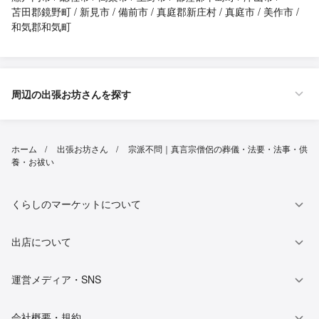
苫田郡鏡野町
新見市
備前市
真庭郡新庄村
真庭市
美作市
和気郡和気町
周辺の出張お坊さんを探す
ホーム
出張お坊さん
宗派不問｜真言宗僧侶の葬儀・法要・法事・供
養・お祓い
くらしのマーケットについて
出店について
運営メディア・SNS
会社概要・規約