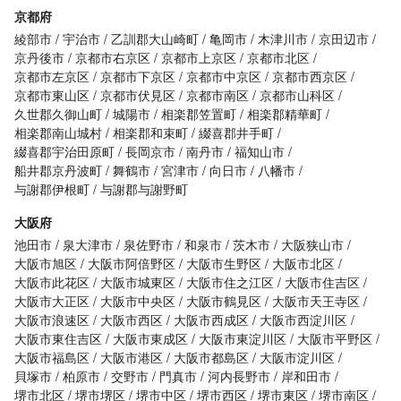
京都府
綾部市
宇治市
乙訓郡大山崎町
亀岡市
木津川市
京田辺市
京丹後市
京都市右京区
京都市上京区
京都市北区
京都市左京区
京都市下京区
京都市中京区
京都市西京区
京都市東山区
京都市伏見区
京都市南区
京都市山科区
久世郡久御山町
城陽市
相楽郡笠置町
相楽郡精華町
相楽郡南山城村
相楽郡和束町
綴喜郡井手町
綴喜郡宇治田原町
長岡京市
南丹市
福知山市
船井郡京丹波町
舞鶴市
宮津市
向日市
八幡市
与謝郡伊根町
与謝郡与謝野町
大阪府
池田市
泉大津市
泉佐野市
和泉市
茨木市
大阪狭山市
大阪市旭区
大阪市阿倍野区
大阪市生野区
大阪市北区
大阪市此花区
大阪市城東区
大阪市住之江区
大阪市住吉区
大阪市大正区
大阪市中央区
大阪市鶴見区
大阪市天王寺区
大阪市浪速区
大阪市西区
大阪市西成区
大阪市西淀川区
大阪市東住吉区
大阪市東成区
大阪市東淀川区
大阪市平野区
大阪市福島区
大阪市港区
大阪市都島区
大阪市淀川区
貝塚市
柏原市
交野市
門真市
河内長野市
岸和田市
堺市北区
堺市堺区
堺市中区
堺市西区
堺市東区
堺市南区