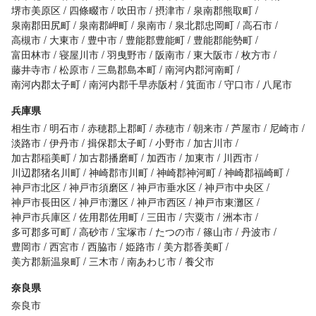
堺市美原区
四條畷市
吹田市
摂津市
泉南郡熊取町
泉南郡田尻町
泉南郡岬町
泉南市
泉北郡忠岡町
高石市
高槻市
大東市
豊中市
豊能郡豊能町
豊能郡能勢町
富田林市
寝屋川市
羽曳野市
阪南市
東大阪市
枚方市
藤井寺市
松原市
三島郡島本町
南河内郡河南町
南河内郡太子町
南河内郡千早赤阪村
箕面市
守口市
八尾市
兵庫県
相生市
明石市
赤穂郡上郡町
赤穂市
朝来市
芦屋市
尼崎市
淡路市
伊丹市
揖保郡太子町
小野市
加古川市
加古郡稲美町
加古郡播磨町
加西市
加東市
川西市
川辺郡猪名川町
神崎郡市川町
神崎郡神河町
神崎郡福崎町
神戸市北区
神戸市須磨区
神戸市垂水区
神戸市中央区
神戸市長田区
神戸市灘区
神戸市西区
神戸市東灘区
神戸市兵庫区
佐用郡佐用町
三田市
宍粟市
洲本市
多可郡多可町
高砂市
宝塚市
たつの市
篠山市
丹波市
豊岡市
西宮市
西脇市
姫路市
美方郡香美町
美方郡新温泉町
三木市
南あわじ市
養父市
奈良県
奈良市