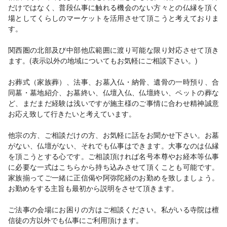
だけではなく、普段仏事に触れる機会のない方々との仏縁を頂く
場としてくらしのマーケットを活用させて頂こうと考えておりま
す。
関西圏の北部及び中部他広範囲に渡り可能な限り対応させて頂き
ます。(表示以外の地域についてもお気軽にご相談下さい。)
お葬式（家族葬）、法事、お墓入仏・納骨、遺骨の一時預り、合
同墓・墓地紹介、お墓終い、仏壇入仏、仏壇終い、ペットの葬な
ど、まだまだ経験は浅いですが施主様のご事情に合わせ精神誠意
お応え致して行きたいと考えています。
他宗の方、ご相談だけの方、お気軽に話をお聞かせ下さい。お墓
がない、仏壇がない、それでも仏事はできます。大事なのは仏縁
を頂こうとする心です。ご相談頂ければ名号本尊やお経本等仏事
に必要な一式はこちらから持ち込みさせて頂くことも可能です。
家族揃ってご一緒に正信偈や阿弥陀経のお勤めを致しましょう。
お勤めをする主旨も最初から説明をさせて頂きます。
ご法事の会場にお困りの方はご相談ください。私がいる寺院は檀
信徒の方以外でも仏事にご利用頂けます。