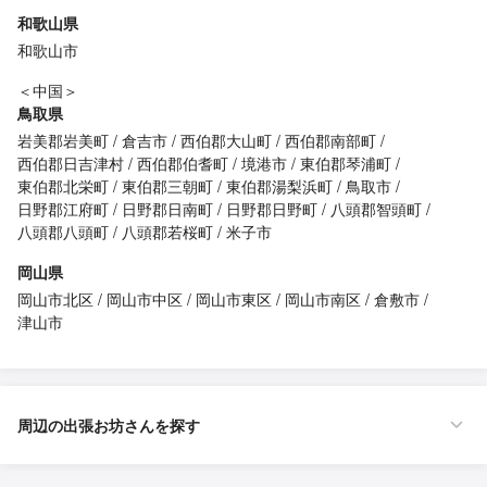
和歌山県
和歌山市
＜中国＞
鳥取県
岩美郡岩美町
倉吉市
西伯郡大山町
西伯郡南部町
西伯郡日吉津村
西伯郡伯耆町
境港市
東伯郡琴浦町
東伯郡北栄町
東伯郡三朝町
東伯郡湯梨浜町
鳥取市
日野郡江府町
日野郡日南町
日野郡日野町
八頭郡智頭町
八頭郡八頭町
八頭郡若桜町
米子市
岡山県
岡山市北区
岡山市中区
岡山市東区
岡山市南区
倉敷市
津山市
周辺の出張お坊さんを探す