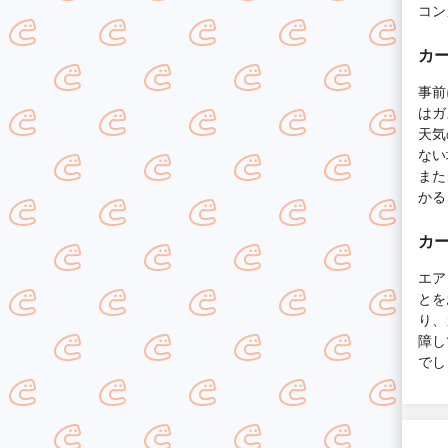
コン
カ
事前
はガ
天気
ない
また
かる
カ
エア
とを
り、
障し
でし