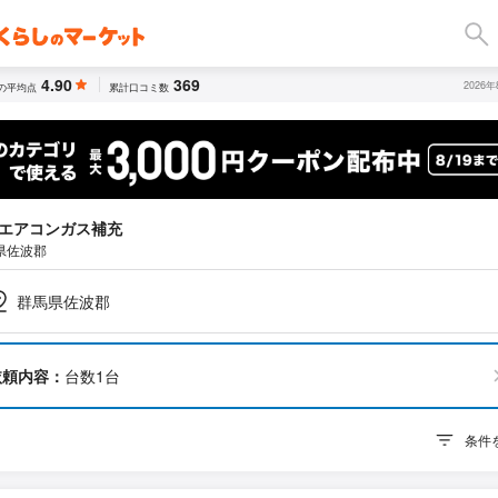
4.90
369
2026
の平均点
累計口コミ数
エアコンガス補充
県佐波郡
群馬県佐波郡
依頼内容：
台数1台
条件