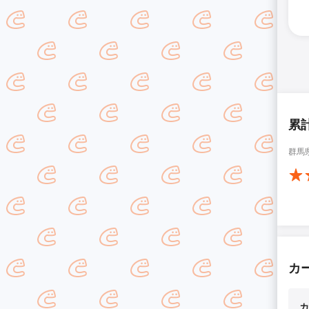
累
群馬
カ
カ