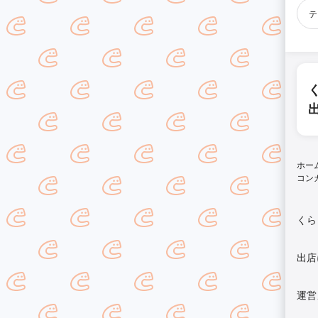
テ
ホー
コン
くら
出店
運営