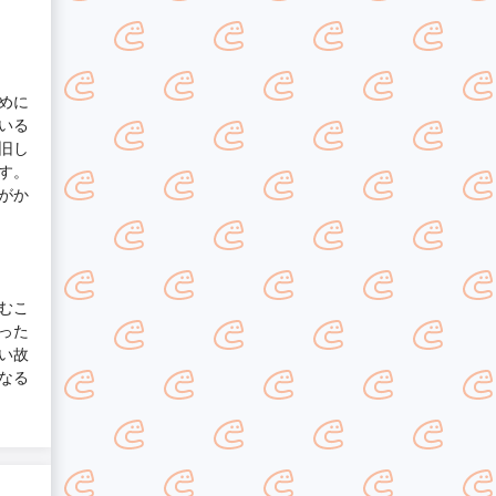
めに
いる
旧し
す。
がか
むこ
った
い故
なる