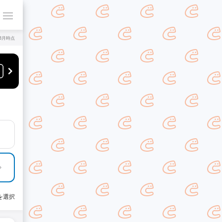
年8月時点
を選択