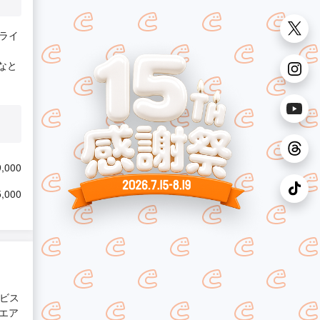
ライ
なと
,000
,000
ービス
エア