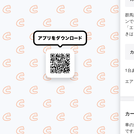
群馬
ンで
「エ
きは
カ
1台
エア
カ
車の
です