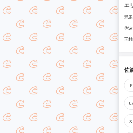
エ
群馬
佐波
玉村
佐
ド
E
カ