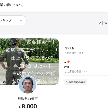
業内容について
2 件
-
口コミ数
この店舗の合計 1
-
評価
この店舗の合計 5.00
24時間以内の返信
群馬県前橋市
8,000
¥