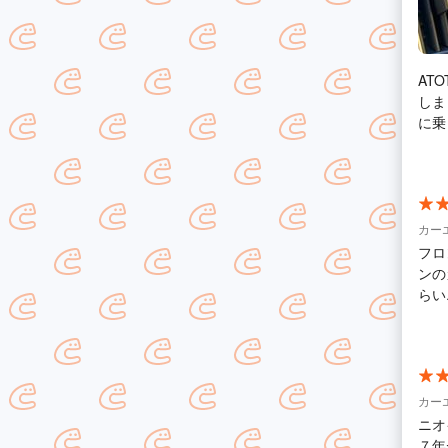
AT
しま
に乗
純正
してはめて
ー用
は本
カー
フロ
ンの
らい
で車酔
調整
いと
カー
ニオ
７年