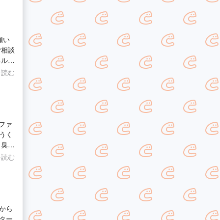
願い
ご相談
ネルも
調節
を読む
うく
も臭い
を読む
いした
から
ター