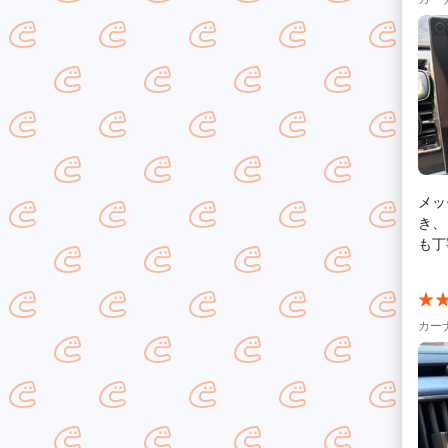
メッ
き、
も丁
カー