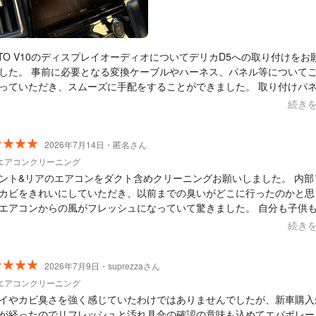
OTO V10のディスプレイオーディオについてデリカD5への取り付けをお
した。 事前に必要となる変換ケーブルやハーネス、パネル等について
っていただき、スムーズに手配をすることができました。 取り付けパ
品でなくはまりにくい状況だったにも関わらずクッション材等でうまく
続き
いただけました。 とても親切丁寧なサービスで満足しており、またカ
品の取り付け等の機会がありましたら、お願いしたいと思ってます。 この度
当にありがとうございました。
2026年7月14日・匿名さん
エアコンクリーニング
ント&リアのエアコンをダクト含めクリーニングお願いしました。 内部ファ
カビをきれいにしていただき、以前までの臭いがどこに行ったのかと思
エアコンからの風がフレッシュになっていて驚きました。 自分も子供
いすることがあるので本当に助かりました。 お人柄も本当に良く、時間の
続き
をお願いした際も快く対応くださり、感謝感謝です。 また来年もお願
思います！
2026年7月9日・suprezzaさん
エアコンクリーニング
イやカビ臭さを強く感じていたわけではありませんでしたが、新車購入
が経ったのでリフレッシュと汚れ具合の確認の意味も込めてエバポレー