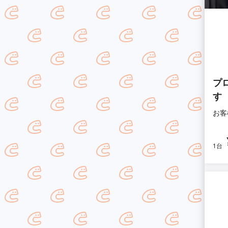
プ
す
お客
1台