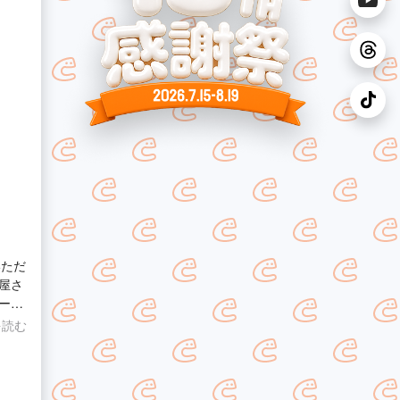
いただ
屋さ
ーソ
だっ
を読む
時間