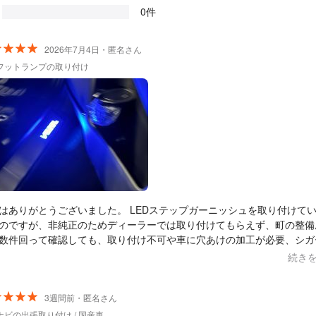
0件
2026年7月4日・匿名さん
フットランプの取り付け
はありがとうございました。 LEDステップガーニッシュを取り付けて
のですが、非純正のためディーラーでは取り付けてもらえず、町の整備
数件回って確認しても、取り付け不可や車に穴あけの加工が必要、シガ
トから電源取っらどうですか？などと言われ、金額もびっくりする金額
続き
ました。 初めからこちらにお願いしておけばよかったです(笑）
も柔らかく誠実な方で、安心して作業を任せることができました。作業
どで完了しました。 また何か取り付けの際は、お願いしたいと思いま
3週間前・匿名さん
 ありがとうございました！
ナビの出張取り付け / 国産車