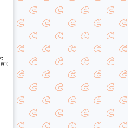
だ
、質問