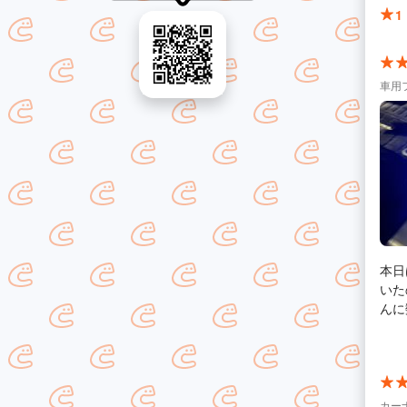
1
車用
本日
いた
んに
ケッ
たので諦めてい
物腰
も1時間ほ
す。
カー