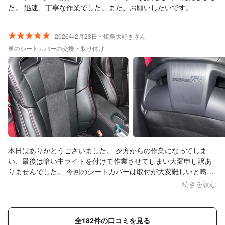
た。 迅速、丁寧な作業でした。また、お願いしたいです。
2026年2月23日・焼鳥大好きさん
車のシートカバーの交換・取り付け
本日はありがとうございました。 夕方からの作業になってしま
い、最後は暗い中ライトを付けて作業させてしまい大変申し訳あ
りませんでした。 今回のシートカバーは取付が大変難しいと噂の
カバーでしたがら流石プロでした、やはりシートカバーとかは経
続きを読む
験がモノを言うと思いました。 余りにも鮮やかで話しかけてお邪
魔してしまいましたが、とても気さくで、フレンドリーで、話も
大変楽しくて、接客業もイケるのではと思える程でした。 遅くま
全182件の口コミを見る
でありがとうございました。 感激です