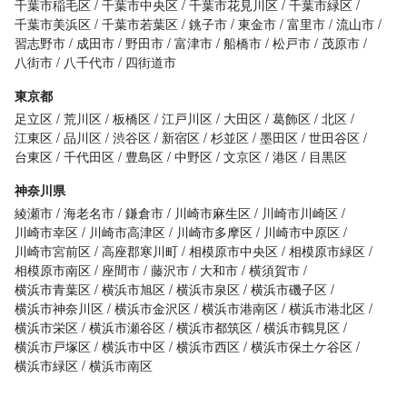
千葉市稲毛区
千葉市中央区
千葉市花見川区
千葉市緑区
千葉市美浜区
千葉市若葉区
銚子市
東金市
富里市
流山市
習志野市
成田市
野田市
富津市
船橋市
松戸市
茂原市
八街市
八千代市
四街道市
東京都
足立区
荒川区
板橋区
江戸川区
大田区
葛飾区
北区
江東区
品川区
渋谷区
新宿区
杉並区
墨田区
世田谷区
台東区
千代田区
豊島区
中野区
文京区
港区
目黒区
神奈川県
綾瀬市
海老名市
鎌倉市
川崎市麻生区
川崎市川崎区
川崎市幸区
川崎市高津区
川崎市多摩区
川崎市中原区
川崎市宮前区
高座郡寒川町
相模原市中央区
相模原市緑区
相模原市南区
座間市
藤沢市
大和市
横須賀市
横浜市青葉区
横浜市旭区
横浜市泉区
横浜市磯子区
横浜市神奈川区
横浜市金沢区
横浜市港南区
横浜市港北区
横浜市栄区
横浜市瀬谷区
横浜市都筑区
横浜市鶴見区
横浜市戸塚区
横浜市中区
横浜市西区
横浜市保土ケ谷区
横浜市緑区
横浜市南区