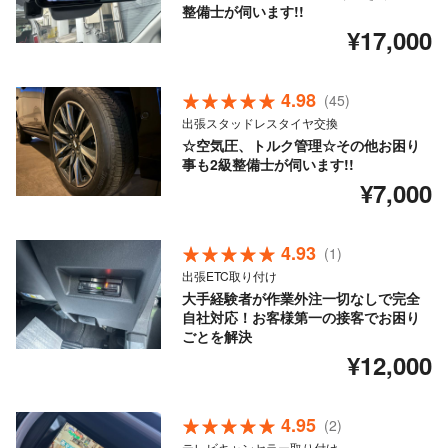
整備士が伺います!!
¥17,000
4.98
(45)
出張スタッドレスタイヤ交換
☆空気圧、トルク管理☆その他お困り
事も2級整備士が伺います!!
¥7,000
4.93
(1)
出張ETC取り付け
大手経験者が作業外注一切なしで完全
自社対応！お客様第一の接客でお困り
ごとを解決
¥12,000
4.95
(2)
テレビキャンセラー取り付け