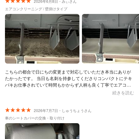
2026年6月8日・みぃさん
エアコンクリーニング / 壁掛けタイプ
こちらの都合で日にちの変更まで対応していただき本当にありが
たかったです。 当日も名刺を持参してくださりコンパクトにテキ
パキお仕事されていて時間もかからず人柄も良く丁寧でエアコン
の汚れに驚かされましたが夏を乗り越えられます。ありがとうご
続きを読む
ざいました♪ また他の分野でも活躍されているようなのでお願い
出来たらと思いました。
2026年7月7日・しゅうちょうさん
車のシートカバーの交換・取り付け