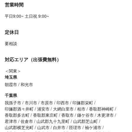
営業時間
平日9:00~ 土日祝 9:00~
定休日
要相談
対応エリア（出張費無料）
＜関東＞
埼玉県
朝霞市
和光市
千葉県
我孫子市
市川市
市原市
印西市
印旛郡栄町
印旛郡酒々井町
浦安市
大網白里市
柏市
香取郡神崎町
香取郡多古町
香取郡東庄町
香取市
鎌ケ谷市
木更津市
君津市
佐倉市
山武郡九十九里町
山武郡芝山町
山武郡横芝光町
山武市
白井市
匝瑳市
袖ケ浦市