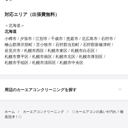
対応エリア（出張費無料）
＜北海道＞
北海道
小樽市
夕張市
江別市
千歳市
恵庭市
北広島市
石狩市
檜山郡厚沢部町
苫小牧市
石狩郡当別町
石狩郡新篠津村
岩見沢市
札幌市西区
札幌市東区
札幌市白石区
札幌市豊平区
札幌市南区
札幌市北区
札幌市厚別区
札幌市手稲区
札幌市清田区
札幌市中央区
周辺のカーエアコンクリーニングを探す
ホーム
カーエアコンクリーニング
◇カーエアコンの臭いや汚れ！徹
底洗浄！◇