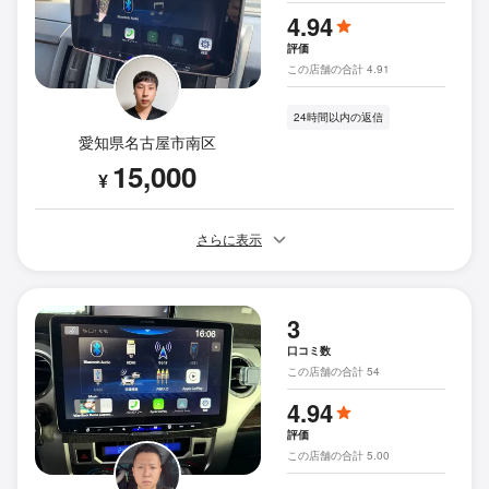
4.94
評価
この店舗の合計 4.91
24時間以内の返信
愛知県名古屋市南区
15,000
¥
さらに表示
3
口コミ数
この店舗の合計 54
4.94
評価
この店舗の合計 5.00