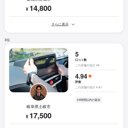
14,800
¥
さらに表示
3位
5
口コミ数
この店舗の合計 49
4.94
評価
この店舗の合計 4.81
24時間以内の返信
岐阜県土岐市
17,500
¥