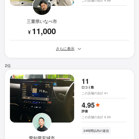
この店舗の合計 4.99
三重県いなべ市
11,000
¥
さらに表示
2位
11
口コミ数
この店舗の合計 41
4.95
評価
この店舗の合計 5.00
24時間以内の返信
愛知県安城市