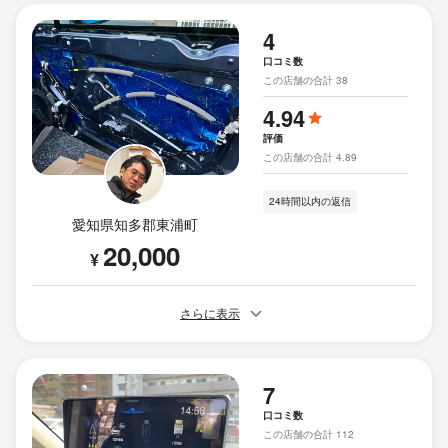
4
口コミ数
この店舗の合計 38
4.94
評価
この店舗の合計 4.89
24時間以内の返信
愛知県知多郡東浦町
20,000
¥
さらに表示
7
口コミ数
この店舗の合計 112