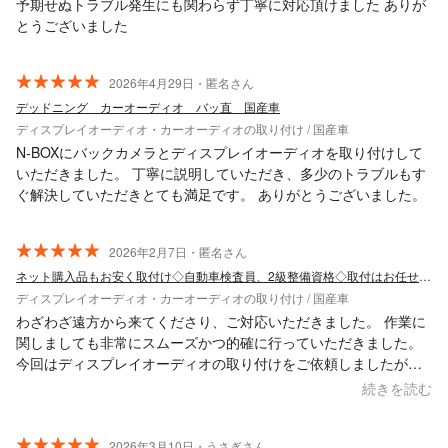
予期せぬトラブル発生にも関わらず丁寧に対応頂けました ありが
とうございました
2026年4月29日・匿名さん
デッドニング カーオーディオ バッ直 国産車
ディスプレイオーディオ・カーオーディオの取り付け / 国産車
N-BOXにバックカメラとディスプレイオーディオを取り付けして
いただきました。 丁寧に説明していただき、多少のトラブルもす
ぐ解決していただきとても満足です。 ありがとうございました。
2026年2月7日・匿名さん
ネット購入品もお安く取付け◇自動車検査員、2級整備資格◇取付はお任せ下さい★
ディスプレイオーディオ・カーオーディオの取り付け / 国産車
わざわざ遠方から来てくださり、ご対応いただきました。 作業に
関しましても非常にスムーズかつ的確に行っていただきました。
今回はディスプレイオーディオの取り付けをご依頼しましたが、
次回、何かしらカスタムする際もご依頼させていただこうと思い
続きを読む
ます。
2026年3月10日・うさぎさん