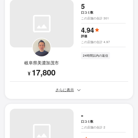
5
口コミ数
この店舗の合計 301
4.94
評価
この店舗の合計 4.97
24時間以内の返信
岐阜県美濃加茂市
17,800
¥
さらに表示
-
口コミ数
この店舗の合計 2