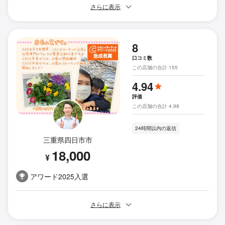
さらに表示
8
口コミ数
この店舗の合計 155
4.94
評価
この店舗の合計 4.98
24時間以内の返信
三重県四日市市
18,000
¥
アワード2025入選
さらに表示