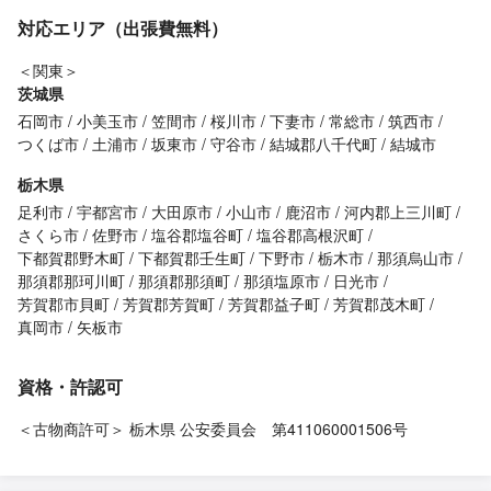
対応エリア（出張費無料）
＜関東＞
茨城県
石岡市
小美玉市
笠間市
桜川市
下妻市
常総市
筑西市
つくば市
土浦市
坂東市
守谷市
結城郡八千代町
結城市
栃木県
足利市
宇都宮市
大田原市
小山市
鹿沼市
河内郡上三川町
さくら市
佐野市
塩谷郡塩谷町
塩谷郡高根沢町
下都賀郡野木町
下都賀郡壬生町
下野市
栃木市
那須烏山市
那須郡那珂川町
那須郡那須町
那須塩原市
日光市
芳賀郡市貝町
芳賀郡芳賀町
芳賀郡益子町
芳賀郡茂木町
真岡市
矢板市
資格・許認可
＜古物商許可＞ 栃木県 公安委員会 第411060001506号