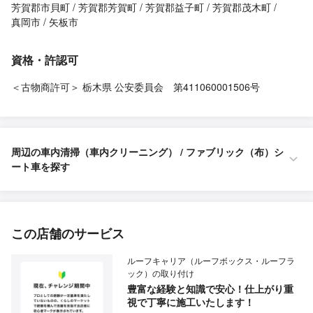
芳賀郡市貝町
芳賀郡芳賀町
芳賀郡益子町
芳賀郡茂木町
真岡市
矢板市
資格・許認可
＜古物商許可＞ 栃木県 公安委員会 第411060001506号
周辺の車内清掃（車内クリーニング） / ファブリック（布）シ
ート車を探す
この店舗のサービス
ルーフキャリア（ルーフボックス・ルーフラ
ック）の取り付け
豊富な経験と知識で安心！仕上がり重
視で丁寧に施工いたします！