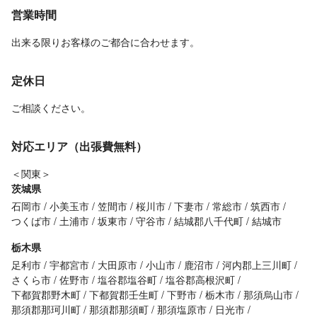
営業時間
出来る限りお客様のご都合に合わせます。
定休日
ご相談ください。
対応エリア（出張費無料）
＜関東＞
茨城県
石岡市
小美玉市
笠間市
桜川市
下妻市
常総市
筑西市
つくば市
土浦市
坂東市
守谷市
結城郡八千代町
結城市
栃木県
足利市
宇都宮市
大田原市
小山市
鹿沼市
河内郡上三川町
さくら市
佐野市
塩谷郡塩谷町
塩谷郡高根沢町
下都賀郡野木町
下都賀郡壬生町
下野市
栃木市
那須烏山市
那須郡那珂川町
那須郡那須町
那須塩原市
日光市