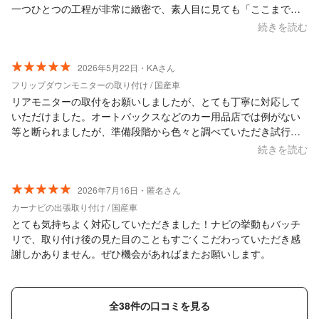
一つひとつの工程が非常に緻密で、素人目に見ても「ここまで細
かくやってくれるのか」と驚くほど、一切の妥協がないプロの仕
続きを読む
事ぶりでした。周辺への養生や配慮、そして最後のお片付けに至
るまで、まるで自分の家を扱うかのような大切さで作業してくだ
さり、その誠実な姿勢に深く感銘を受けました。 そして何より、
2026年5月22日・KAさん
担当者様のお人柄が本当に素晴らしいです。 最初のご挨拶から非
フリップダウンモニターの取り付け / 国産車
常に爽やかで、こちらの些細な質問にも嫌な顔ひとつせず、常に
リアモニターの取付をお願いしましたが、とても丁寧に対応して
笑顔で丁寧に応対してくださいました。お話ししているだけで、
いただけました。オートバックスなどのカー用品店では例がない
お仕事に対する情熱と責任感の強さが伝わってきて、心から安心
等と断られましたが、準備段階から色々と調べていただき試行錯
してお任せすることができました。自宅に人を招くということで
誤してつけていただけました。 また自宅に来ていただいて作業し
続きを読む
少し緊張もありましたが、その温かく誠実な立ち振る舞いのおか
ていただけるので、その分の時間と労力を考えたら価格は破格で
げで、終始リラックスして過ごすことができました。 「仕事が丁
した。 作業の良し悪しは私が素人なので分かりませんが（プロな
寧」という言葉だけでは足りないほど、使う側の気持ちに寄り添
のでもちろん良いと思いますが）、誠意のある方だと思いまし
2026年7月16日・匿名さん
った最高のおもてなしをいただいた気分です。 どこにお願いしよ
た。 また車関係で困ったことがあったら相談させてもらいたいと
カーナビの出張取り付け / 国産車
うか迷っている方がいれば、私は自信を持って、間違いなくこち
思います。
とても気持ちよく対応していただきました！ナビの挙動もバッチ
らの方を推薦します。これからも末永くお付き合いさせていただ
リで、取り付け後の見た目のこともすごくこだわっていただき感
きたいと思える、本当に素敵なプロフェッショナルです。本日は
謝しかありません。ぜひ機会があればまたお願いします。
最高のサービスをありがとうございました！
全38件の口コミを見る