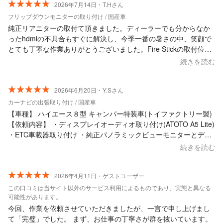
2026年7月14日・T.Hさん
フリップダウンモニターの取り付け / 国産車
純正リアニターの取付て頂きました。ディーラーでも分からなか
ったhdmiの不具合もすぐに解決し、今季一番の暑さの中、笑顔で
とても丁寧な作業ありがとうございました。Fire Stickの取付位置
もアイデアでグローブブックス内の見えない所に収納するなどプ
続きを読む
ロの業に感動！ 時間も予定より早く対応いただきコスパ良しと文
句の付け所がありません！次回はデジタルインナーミラーもお願
いしたいと考えており、是非とも宜しくお願い致します。
2026年6月20日・Y.Sさん
カーナビの出張取り付け / 国産車
【車種】 ハイエース８型 キャンパー特装車(トイファクトリー製)
【依頼内容】 ・ディスプレイオーディオ取り付け(ATOTO A5 Lite)
・ETC車載器取り付け ・純正パノラミックビューモニターとディ
スプレイオーディオの接続 事前相談にも快く対応していただき安
続きを読む
心して作業依頼することが出来ました。 作業内容も丁寧に取り付
けして頂いき大変満足してます。 雨天時の場所の配慮、時間の調
整など柔軟に対応していただきました。 ありがとうございまし
2026年4月11日・ゲストユーザー
た。
この口コミは当サイト以外のサービス利用によるものであり、実態と異なる
可能性があります。
今回、作業を依頼させていただきましたが、一言で申し上げまし
て「完璧」でした。 まず、お仕事の丁寧さが群を抜いています。