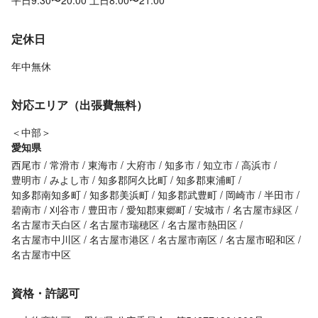
平日9:30〜20:00 土日8:00〜21:00
定休日
年中無休
対応エリア（出張費無料）
＜中部＞
愛知県
西尾市
常滑市
東海市
大府市
知多市
知立市
高浜市
豊明市
みよし市
知多郡阿久比町
知多郡東浦町
知多郡南知多町
知多郡美浜町
知多郡武豊町
岡崎市
半田市
碧南市
刈谷市
豊田市
愛知郡東郷町
安城市
名古屋市緑区
名古屋市天白区
名古屋市瑞穂区
名古屋市熱田区
名古屋市中川区
名古屋市港区
名古屋市南区
名古屋市昭和区
名古屋市中区
資格・許認可