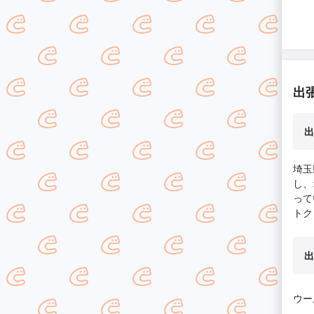
出
出
埼玉
し、
って
トク
出
ウー