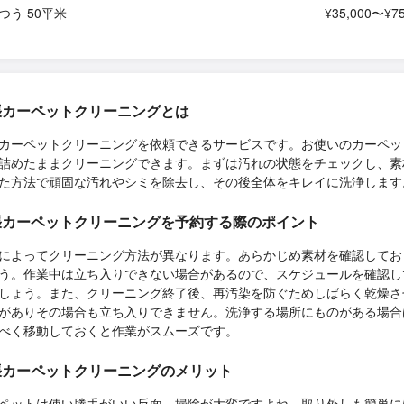
つう 50平米
¥35,000〜¥75
張カーペットクリーニングとは
カーペットクリーニングを依頼できるサービスです。お使いのカーペッ
詰めたままクリーニングできます。まずは汚れの状態をチェックし、素
た方法で頑固な汚れやシミを除去し、その後全体をキレイに洗浄します
張カーペットクリーニングを予約する際のポイント
によってクリーニング方法が異なります。あらかじめ素材を確認してお
う。作業中は立ち入りできない場合があるので、スケジュールを確認し
しょう。また、クリーニング終了後、再汚染を防ぐためしばらく乾燥さ
がありその場合も立ち入りできません。洗浄する場所にものがある場合
べく移動しておくと作業がスムーズです。
張カーペットクリーニングのメリット
ペットは使い勝手がいい反面、掃除が大変ですよね。取り外しも簡単に