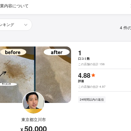
業内容について
4 件
1
口コミ数
この店舗の合計 156
4.88
評価
この店舗の合計 4.97
24時間以内の返信
東京都立川市
50,000
¥