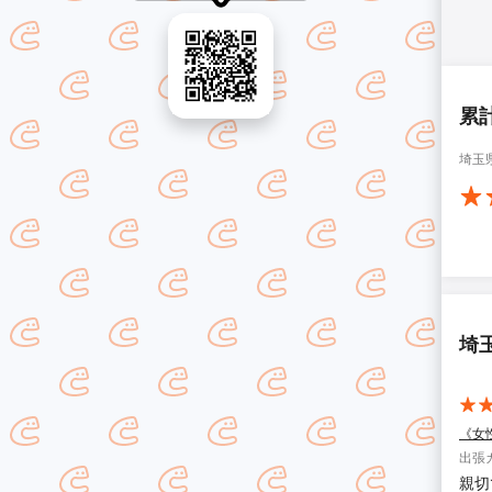
累
埼玉
埼
《女
出張
親切