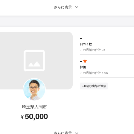
さらに表示
-
口コミ数
この店舗の合計 95
-
評価
この店舗の合計 4.96
24時間以内の返信
埼玉県入間市
50,000
¥
さらに表示