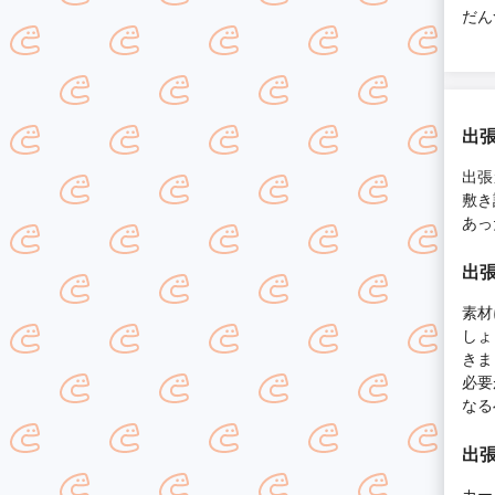
だん
出
出張
敷き
あっ
出
素材
しょ
きま
必要
なる
出
カー