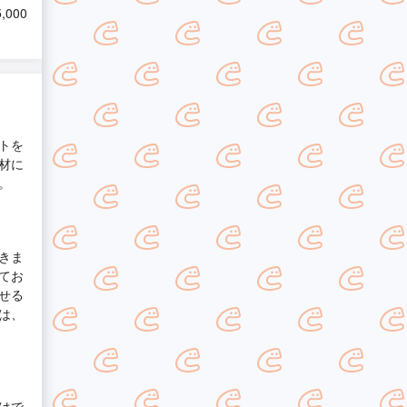
,000
トを
材に
。
きま
てお
せる
は、
はで