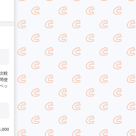
比較
間使
ペッ
,000