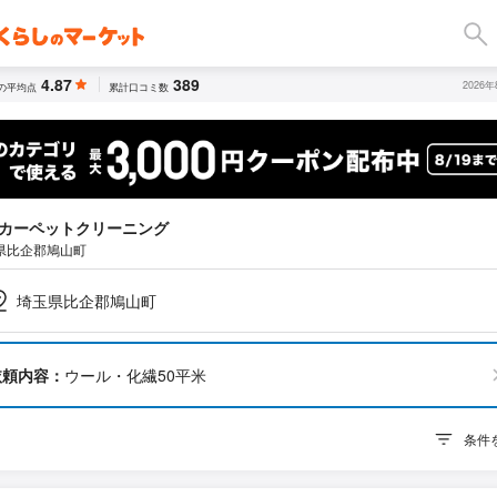
4.87
389
2026
の平均点
累計口コミ数
カーペットクリーニング
県比企郡鳩山町
埼玉県比企郡鳩山町
依頼内容：
ウール・化繊50平米
条件