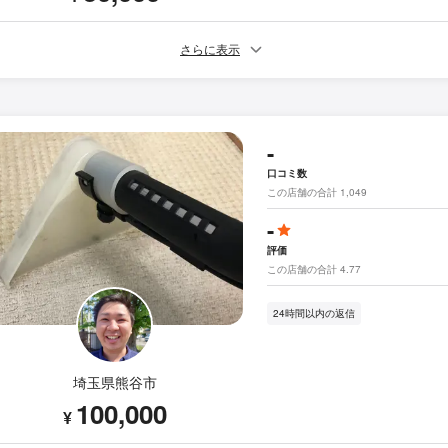
さらに表示
-
口コミ数
この店舗の合計 1,049
-
評価
この店舗の合計 4.77
24時間以内の返信
埼玉県熊谷市
100,000
¥