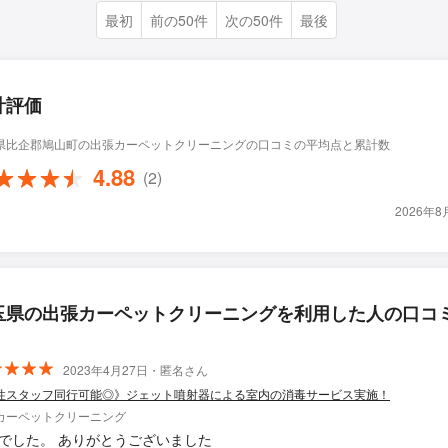
最初
前の50件
次の50件
最後
計評価
県比企郡鳩山町の出張カーペットクリーニングの口コミの平均点と累計数
4.88
(2)
2026年
玉県の出張カーペットクリーニングを利用した人の口コ
2023年4月27日・匿名さん
性スタッフ同行可能◎》ジェット噴射器による室内の消毒サービス実施！
カーペットクリーニング
でした。 ありがとうございました