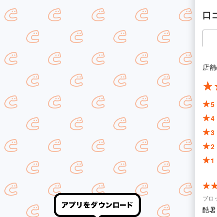
口
店舗
5
4
3
2
1
ブロ
酷暑