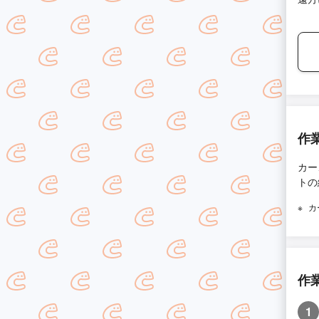
作
カー
トの
カ
作
1