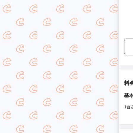
料
基
1台