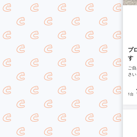
プ
す
ご自
さい
1台