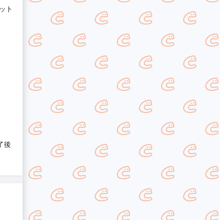
ット
了後