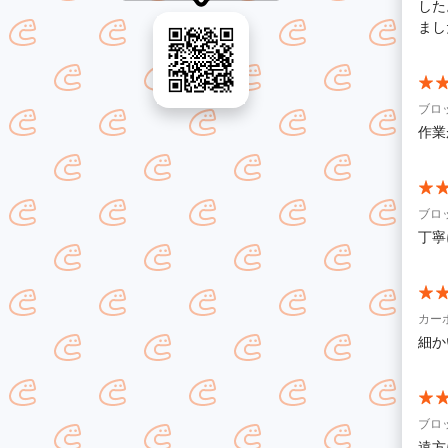
した
まし
ブロ
作業
ブロ
丁寧
カー
細か
ブロ
遠方