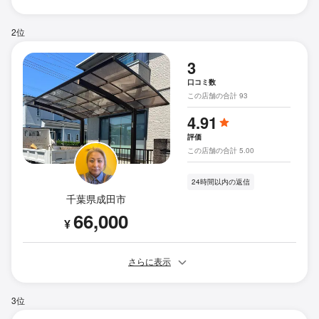
2位
3
口コミ数
この店舗の合計 93
4.91
評価
この店舗の合計 5.00
24時間以内の返信
千葉県成田市
66,000
¥
さらに表示
3位