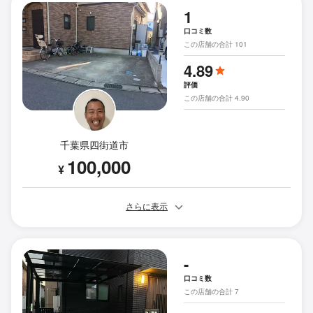
1
口コミ数
この店舗の合計 101
4.89
評価
この店舗の合計 4.90
千葉県四街道市
100,000
¥
さらに表示
-
口コミ数
この店舗の合計 7