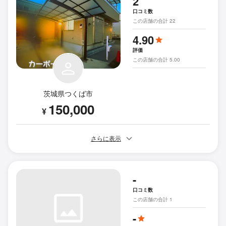
2
口コミ数
この店舗の合計 22
4.90
評価
この店舗の合計 5.00
茨城県つくば市
150,000
¥
さらに表示
-
口コミ数
この店舗の合計 1
-