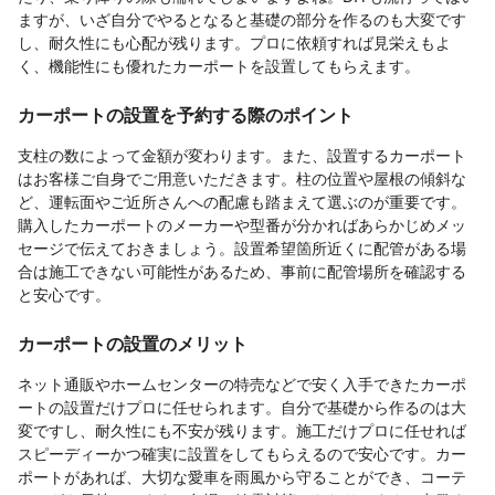
ますが、いざ自分でやるとなると基礎の部分を作るのも大変です
し、耐久性にも心配が残ります。プロに依頼すれば見栄えもよ
く、機能性にも優れたカーポートを設置してもらえます。
カーポートの設置を予約する際のポイント
支柱の数によって金額が変わります。また、設置するカーポート
はお客様ご自身でご用意いただきます。柱の位置や屋根の傾斜な
ど、運転面やご近所さんへの配慮も踏まえて選ぶのが重要です。
購入したカーポートのメーカーや型番が分かればあらかじめメッ
セージで伝えておきましょう。設置希望箇所近くに配管がある場
合は施工できない可能性があるため、事前に配管場所を確認する
と安心です。
カーポートの設置のメリット
ネット通販やホームセンターの特売などで安く入手できたカーポ
ートの設置だけプロに任せられます。自分で基礎から作るのは大
変ですし、耐久性にも不安が残ります。施工だけプロに任せれば
スピーディーかつ確実に設置をしてもらえるので安心です。カー
ポートがあれば、大切な愛車を雨風から守ることができ、コーテ