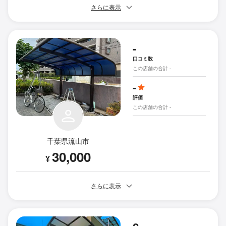
さらに表示
-
口コミ数
この店舗の合計 -
-
評価
この店舗の合計 -
千葉県流山市
30,000
¥
さらに表示