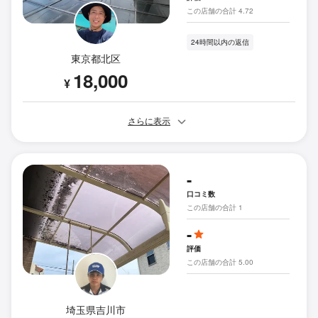
この店舗の合計 4.72
24時間以内の返信
東京都北区
18,000
¥
さらに表示
-
口コミ数
この店舗の合計 1
-
評価
この店舗の合計 5.00
埼玉県吉川市