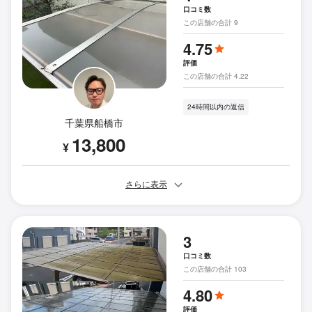
口コミ数
この店舗の合計 9
4.75
評価
この店舗の合計 4.22
24時間以内の返信
千葉県船橋市
13,800
¥
さらに表示
3
口コミ数
この店舗の合計 103
4.80
評価