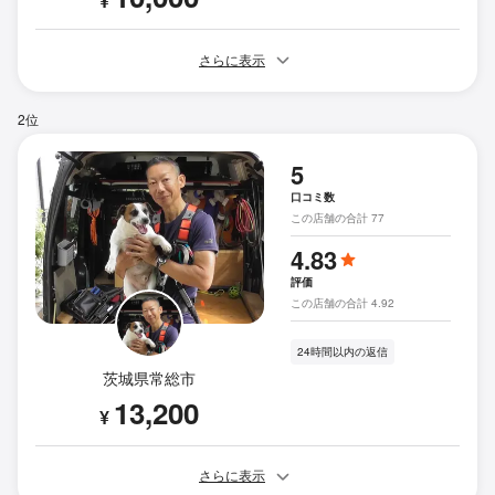
¥
さらに表示
2位
5
口コミ数
この店舗の合計 77
4.83
評価
この店舗の合計 4.92
24時間以内の返信
茨城県常総市
13,200
¥
さらに表示