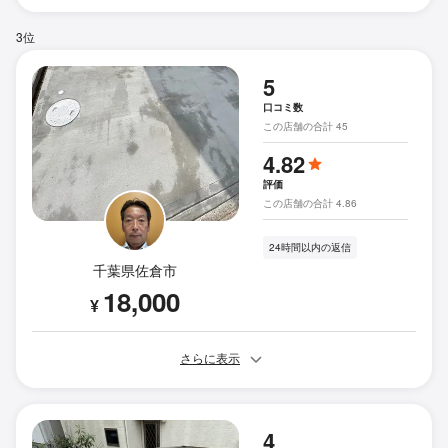
3位
5
口コミ数
この店舗の合計 45
4.82
評価
この店舗の合計 4.86
24時間以内の返信
千葉県佐倉市
18,000
¥
さらに表示
4