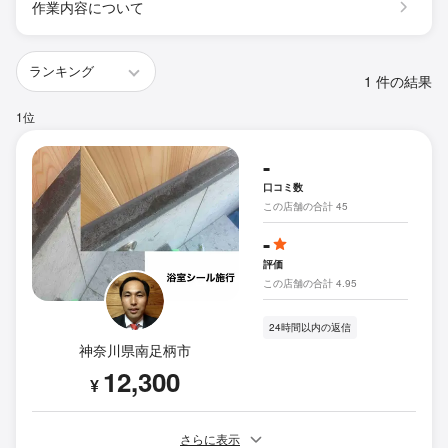
作業内容について
1 件の結果
1位
-
口コミ数
この店舗の合計 45
-
評価
この店舗の合計 4.95
24時間以内の返信
神奈川県南足柄市
12,300
¥
さらに表示