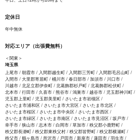
定休日
年中無休
対応エリア（出張費無料）
＜関東＞
埼玉県
上尾市
朝霞市
入間郡越生町
入間郡三芳町
入間郡毛呂山町
入間市
大里郡寄居町
桶川市
春日部市
加須市
川口市
川越市
北足立郡伊奈町
北葛飾郡杉戸町
北葛飾郡松伏町
北本市
行田市
久喜市
熊谷市
鴻巣市
越谷市
児玉郡神川町
児玉郡上里町
児玉郡美里町
さいたま市岩槻区
さいたま市浦和区
さいたま市大宮区
さいたま市北区
さいたま市桜区
さいたま市中央区
さいたま市西区
さいたま市緑区
さいたま市南区
さいたま市見沼区
坂戸市
幸手市
狭山市
志木市
白岡市
草加市
秩父郡小鹿野町
秩父郡長瀞町
秩父郡東秩父村
秩父郡皆野町
秩父郡横瀬町
秩父市
鶴ヶ島市
所沢市
戸田市
新座市
蓮田市
羽生市