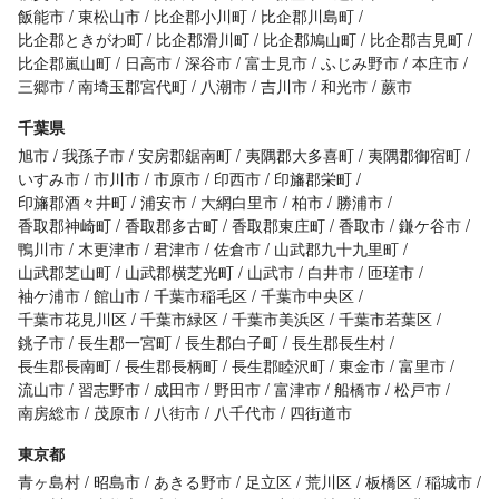
飯能市
東松山市
比企郡小川町
比企郡川島町
比企郡ときがわ町
比企郡滑川町
比企郡鳩山町
比企郡吉見町
比企郡嵐山町
日高市
深谷市
富士見市
ふじみ野市
本庄市
三郷市
南埼玉郡宮代町
八潮市
吉川市
和光市
蕨市
千葉県
旭市
我孫子市
安房郡鋸南町
夷隅郡大多喜町
夷隅郡御宿町
いすみ市
市川市
市原市
印西市
印旛郡栄町
印旛郡酒々井町
浦安市
大網白里市
柏市
勝浦市
香取郡神崎町
香取郡多古町
香取郡東庄町
香取市
鎌ケ谷市
鴨川市
木更津市
君津市
佐倉市
山武郡九十九里町
山武郡芝山町
山武郡横芝光町
山武市
白井市
匝瑳市
袖ケ浦市
館山市
千葉市稲毛区
千葉市中央区
千葉市花見川区
千葉市緑区
千葉市美浜区
千葉市若葉区
銚子市
長生郡一宮町
長生郡白子町
長生郡長生村
長生郡長南町
長生郡長柄町
長生郡睦沢町
東金市
富里市
流山市
習志野市
成田市
野田市
富津市
船橋市
松戸市
南房総市
茂原市
八街市
八千代市
四街道市
東京都
青ヶ島村
昭島市
あきる野市
足立区
荒川区
板橋区
稲城市