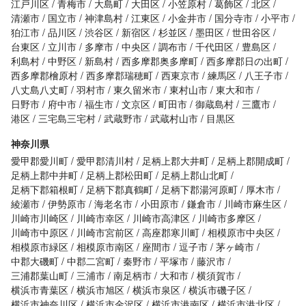
江戸川区
青梅市
大島町
大田区
小笠原村
葛飾区
北区
清瀬市
国立市
神津島村
江東区
小金井市
国分寺市
小平市
狛江市
品川区
渋谷区
新宿区
杉並区
墨田区
世田谷区
台東区
立川市
多摩市
中央区
調布市
千代田区
豊島区
利島村
中野区
新島村
西多摩郡奥多摩町
西多摩郡日の出町
西多摩郡檜原村
西多摩郡瑞穂町
西東京市
練馬区
八王子市
八丈島八丈町
羽村市
東久留米市
東村山市
東大和市
日野市
府中市
福生市
文京区
町田市
御蔵島村
三鷹市
港区
三宅島三宅村
武蔵野市
武蔵村山市
目黒区
神奈川県
愛甲郡愛川町
愛甲郡清川村
足柄上郡大井町
足柄上郡開成町
足柄上郡中井町
足柄上郡松田町
足柄上郡山北町
足柄下郡箱根町
足柄下郡真鶴町
足柄下郡湯河原町
厚木市
綾瀬市
伊勢原市
海老名市
小田原市
鎌倉市
川崎市麻生区
川崎市川崎区
川崎市幸区
川崎市高津区
川崎市多摩区
川崎市中原区
川崎市宮前区
高座郡寒川町
相模原市中央区
相模原市緑区
相模原市南区
座間市
逗子市
茅ヶ崎市
中郡大磯町
中郡二宮町
秦野市
平塚市
藤沢市
三浦郡葉山町
三浦市
南足柄市
大和市
横須賀市
横浜市青葉区
横浜市旭区
横浜市泉区
横浜市磯子区
横浜市神奈川区
横浜市金沢区
横浜市港南区
横浜市港北区