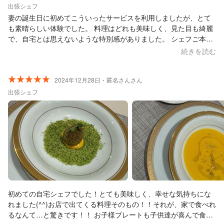
出張シェフ
妻の誕生日に初めてこういったサービスを利用しましたが、とて
も素晴らしい体験でした。 料理はどれも美味しく、見た目も綺麗
で、自宅とは思えないような特別感がありました。 シェフご本人
もとても感じの良い方で、飼い犬とも遊んでくださったり、子供
続きを読む
の事にも寛容で、家族みんなが安心して楽しい時間を過ごせまし
た。 味はもちろん、気配りもよくして頂き、本当にお願いして良
かったと思います。特別な日の思い出になりました。 ありがとう
2024年12月28日・匿名さんさん
ございました。
出張シェフ
初めての自宅シェフでした！とても美味しく、幸せな気持ちにな
れました(^^)お店で出てくる料理そのもの！！それが、家で食べれ
るなんて…と驚きです！！ お子様プレートも子供達が喜んで食べ