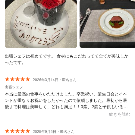
出張シェフは初めてです。 食材にもこだわってて全てが美味しか
ったです。
2026年3月14日・匿名さん
出張シェフ
本当に最高の食事をいただけました。卒業祝い、誕生日会とイベ
ントが重なりお祝いをしたかったので依頼しました。最初から最
後まで料理は美味しく、どれも満足！！0歳、2歳と子供もいる中
で嫌な顔せず対応してくださり有り難かったです。こんな贅沢な
続きを読む
会が出来て幸せでした。細井様のおかげです。有難うございまし
た。
2025年9月5日・匿名さん