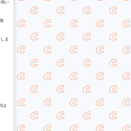
お伺い
能
たしま
則は