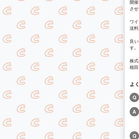
開催
させ
ワイ
送料
良い
す。
株式会
植田
よ
Q
A
Q