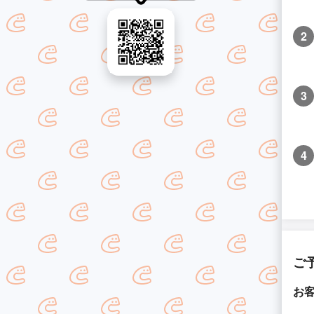
2
3
4
ご
お