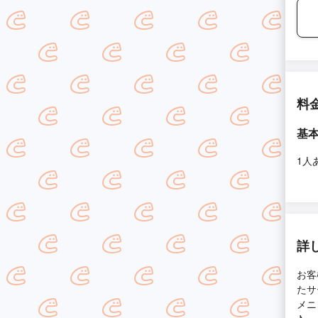
料
基
1人
詳
お客
たサ
メニ