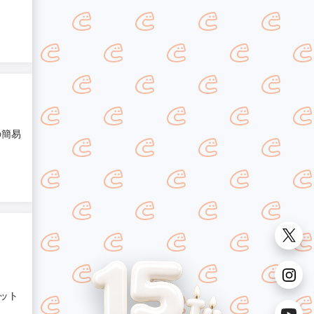
の簡易
ット