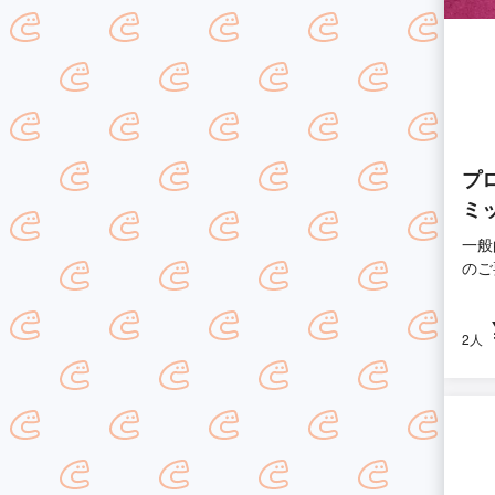
プ
ミ
一般
のご
2人