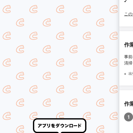
♪
この
作
事前
清掃
出
作
1