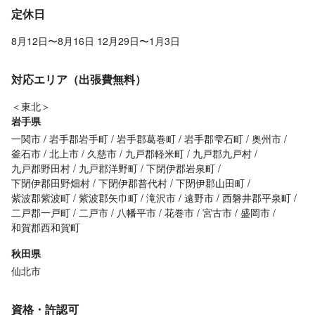
定休日
8月12日〜8月16日 12月29日〜1月3日
対応エリア（出張費無料）
＜東北＞
岩手県
一関市
岩手郡岩手町
岩手郡葛巻町
岩手郡雫石町
奥州市
釜石市
北上市
久慈市
九戸郡軽米町
九戸郡九戸村
九戸郡野田村
九戸郡洋野町
下閉伊郡岩泉町
下閉伊郡田野畑村
下閉伊郡普代村
下閉伊郡山田町
紫波郡紫波町
紫波郡矢巾町
滝沢市
遠野市
西磐井郡平泉町
二戸郡一戸町
二戸市
八幡平市
花巻市
宮古市
盛岡市
和賀郡西和賀町
秋田県
仙北市
資格・許認可