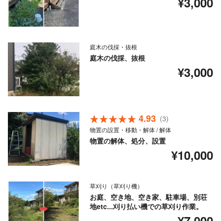
¥3,000
庭木の伐採・抜根
庭木の伐採、抜根
¥3,000
4.93
(3)
物置の設置・移動・解体 / 解体
物置の解体、処分、設置
¥10,000
草刈り（草刈り機）
お庭、空き地、空き家、駐車場、別荘
地etc...刈り払い機での草刈り作業。
¥7,000