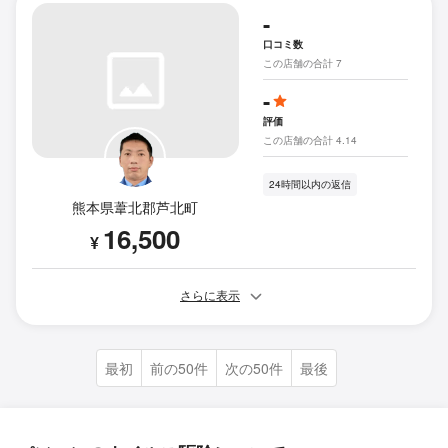
-
口コミ数
この店舗の合計 7
-
評価
この店舗の合計 4.14
24時間以内の返信
熊本県葦北郡芦北町
16,500
¥
さらに表示
最初
前の50件
次の50件
最後