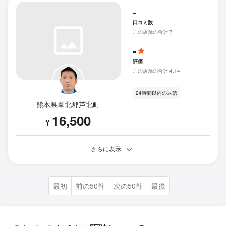
-
口コミ数
この店舗の合計 7
-
評価
この店舗の合計 4.14
24時間以内の返信
熊本県葦北郡芦北町
16,500
¥
さらに表示
最初
前の50件
次の50件
最後