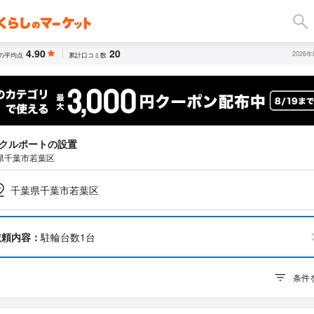
4.90
20
2026
の平均点
累計口コミ数
クルポートの設置
県千葉市若葉区
千葉県千葉市若葉区
依頼内容：
駐輪台数1台
条件