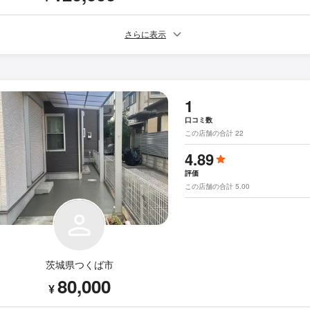
さらに表示
1
口コミ数
この店舗の合計 22
4.89
評価
この店舗の合計 5.00
茨城県つくば市
80,000
¥