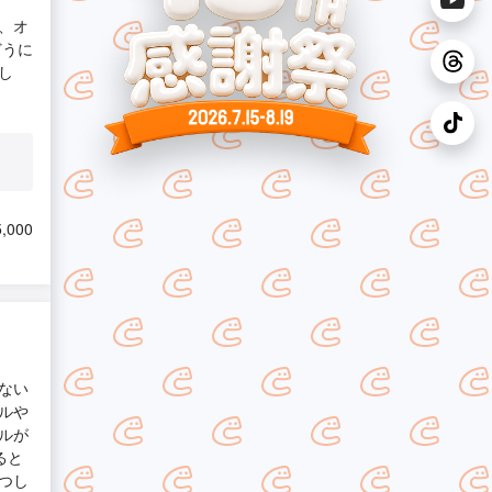
、オ
どうに
し
,000
ない
ルや
ルが
ると
つし