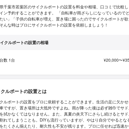
県千葉市若葉区のサイクルポートの設置を料金や相場、口コミで比較し
イン予約することができます。 「自転車が雨ざらしになっているので
たい」「子供の自転車が増え、置き場に困ったのでサイクルポートが欲
そんな時はプロにサイクルポートの設置を依頼しましょう！
イクルポートの設置の相場
台数 1台
¥20,000〜¥35
イクルポートの設置とは
クルポートの設置をプロに依頼することができます。生活の足に欠かせ
車ですが、置き場所は大抵外ですよね。雨が降った後は必ず雑巾でサド
を拭かなくてはなりません。また、真夏の炎天下にさらし続けるとサド
割れてしまうことも。DIYも流行っていますが、やはり自分でやるとな
をたくさん揃えたり、耐久性も不安が残ります。プロに任せれば迅速か