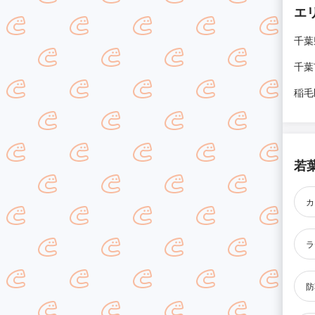
エ
千葉
千葉
稲毛
若
カ
ラ
防