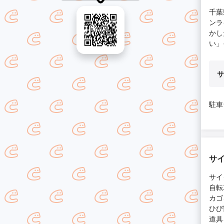
千葉
ンラ
かし
い」
サ
駐車
サ
サイ
自転
カゴ
ひび
道具