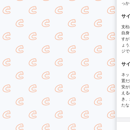
っか
サ
支柱
自身
すが
ょう
ジで
サ
ネッ
置だ
安が
える
き、
たな