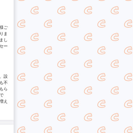
様ご
りま
まし
セー
、設
も不
もら
で
増え