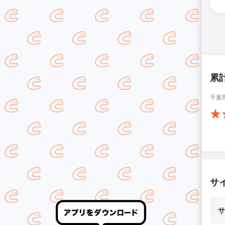
累
千葉
サ
サ