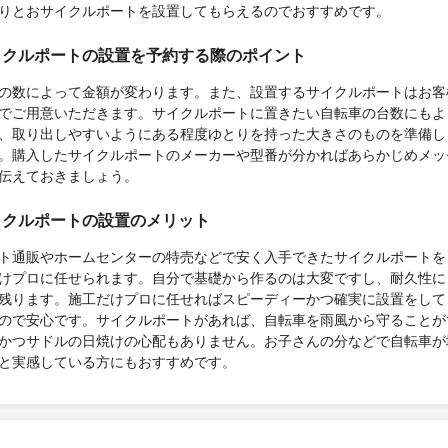
りとおサイクルポートを設置してもらえるのでおすすめです。
イクルポートの設置を予約する際のポイント
の数によって金額が変わります。また、設置するサイクルポートはお客
でご用意いただきます。サイクルポートに置きたい自転車の台数にもよ
、取り出しやすいようにある程度ゆとりを持った大きさのものを準備し
。購入したサイクルポートのメーカーや型番が分かればあらかじめメッ
伝えておきましょう。
イクルポートの設置のメリット
ト通販やホームセンターの特売などで安く入手できたサイクルポートを
けプロに任せられます。自分で基礎から作るのは大変ですし、耐久性に
残ります。施工だけプロに任せればスピーディーかつ確実に設置をして
ので安心です。サイクルポートがあれば、自転車を雨風から守ることが
かつサドルの日焼けの心配もありません。お子さんの分などで自転車が
と実感している方にもおすすめです。