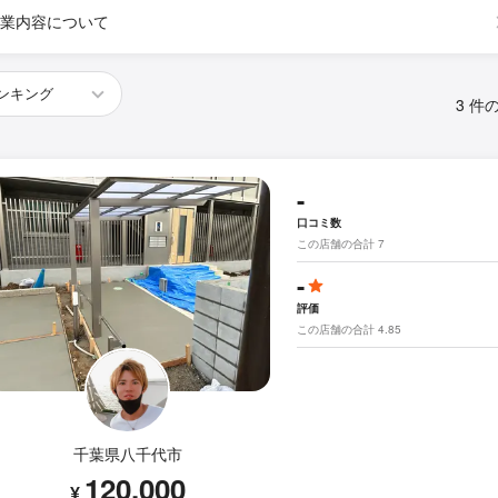
業内容について
3 件
-
口コミ数
この店舗の合計 7
-
評価
この店舗の合計 4.85
千葉県八千代市
120,000
¥