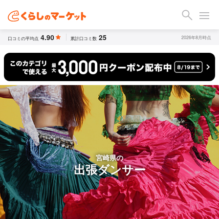
4.90
25
2026年8月時点
口コミの平均点
累計口コミ数
宮崎県の
出張ダンサー