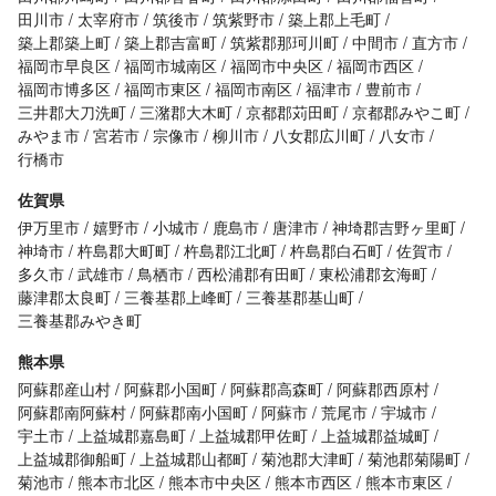
田川市
太宰府市
筑後市
筑紫野市
築上郡上毛町
築上郡築上町
築上郡吉富町
筑紫郡那珂川町
中間市
直方市
福岡市早良区
福岡市城南区
福岡市中央区
福岡市西区
福岡市博多区
福岡市東区
福岡市南区
福津市
豊前市
三井郡大刀洗町
三潴郡大木町
京都郡苅田町
京都郡みやこ町
みやま市
宮若市
宗像市
柳川市
八女郡広川町
八女市
行橋市
佐賀県
伊万里市
嬉野市
小城市
鹿島市
唐津市
神埼郡吉野ヶ里町
神埼市
杵島郡大町町
杵島郡江北町
杵島郡白石町
佐賀市
多久市
武雄市
鳥栖市
西松浦郡有田町
東松浦郡玄海町
藤津郡太良町
三養基郡上峰町
三養基郡基山町
三養基郡みやき町
熊本県
阿蘇郡産山村
阿蘇郡小国町
阿蘇郡高森町
阿蘇郡西原村
阿蘇郡南阿蘇村
阿蘇郡南小国町
阿蘇市
荒尾市
宇城市
宇土市
上益城郡嘉島町
上益城郡甲佐町
上益城郡益城町
上益城郡御船町
上益城郡山都町
菊池郡大津町
菊池郡菊陽町
菊池市
熊本市北区
熊本市中央区
熊本市西区
熊本市東区