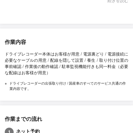
続きを読む
きました！ カビや汚れがこびりついたエアコンからでる冷気を吸
ってたかと思うとゾッとしました。 エアコンクリーニング後は、
車内の臭いもスッキリして、家族にも好評です。 定期的にお願い
致します。 エアコンの効きも良くなり、そのせいか、燃費も良く
なった感じです。 あれだけ、汚れが詰まった状態でフル稼働して
たから尚更燃費が悪かったのだと気づきました。 丁寧に対応して
作業内容
頂きましてありがとうございました。
ドライブレコーダー本体はお客様が用意 / 電源裏どり / 電源接続に
必要なケーブルの用意 / 配線を隠して設置 / 養生 / 取り付け位置の
事前確認 / 作業後の動作確認 / 駐車監視機能付きも同一料金（必要
な配線はお客様が用意）
ドライブレコーダーの出張取り付け / 国産車のすべてのサービス共通の作
業内容です。
作業までの流れ
ネット予約
1