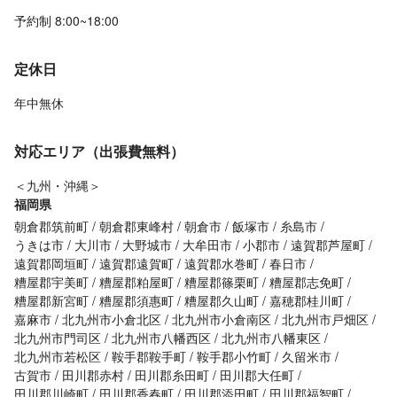
予約制 8:00~18:00
定休日
年中無休
対応エリア（出張費無料）
＜九州・沖縄＞
福岡県
朝倉郡筑前町
朝倉郡東峰村
朝倉市
飯塚市
糸島市
うきは市
大川市
大野城市
大牟田市
小郡市
遠賀郡芦屋町
遠賀郡岡垣町
遠賀郡遠賀町
遠賀郡水巻町
春日市
糟屋郡宇美町
糟屋郡粕屋町
糟屋郡篠栗町
糟屋郡志免町
糟屋郡新宮町
糟屋郡須惠町
糟屋郡久山町
嘉穂郡桂川町
嘉麻市
北九州市小倉北区
北九州市小倉南区
北九州市戸畑区
北九州市門司区
北九州市八幡西区
北九州市八幡東区
北九州市若松区
鞍手郡鞍手町
鞍手郡小竹町
久留米市
古賀市
田川郡赤村
田川郡糸田町
田川郡大任町
田川郡川崎町
田川郡香春町
田川郡添田町
田川郡福智町