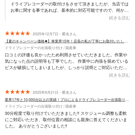
ドライブレコーダーの取付けをさせて頂きましたが、当店では
お車に関する事であれば、基本的に対応可能ですので、何かあ
ればお気軽にお声掛けください。 お忙しい中、貴重な口コミを
続きを読む
頂きありがとうございました。
2025年12月7日・匿名さん
【夏のキャンペーン価格✹】車業界15年！店長の私が丁寧にお取付いたします❀
ドライブレコーダーの出張取り付け / 国産車
口コミの評価も良かったため利用させていただきました。作業や
気になった点の説明等も丁寧でした。 作業中に内張を留めている
ビスが破損してしまいましたが、しっかり説明とご対応いただ
き、大変満足しております。
続きを読む
2025年9月21日・匿名さん
業界17年と10,000台以上の実績！プロによるドライブレコーダー出張取り付け
ドライブレコーダーの出張取り付け / 国産車
30分程度で取り付けていただきました‼︎ スケジュール調整も柔軟
にご対応いただき、取付位置の相談にも親身に答えてくださいま
した。 ありがとうございました‼︎