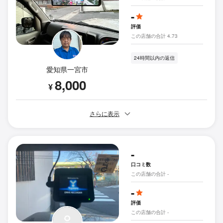
-
評価
この店舗の合計 4.73
24時間以内の返信
愛知県一宮市
8,000
¥
さらに表示
-
口コミ数
この店舗の合計 -
-
評価
この店舗の合計 -