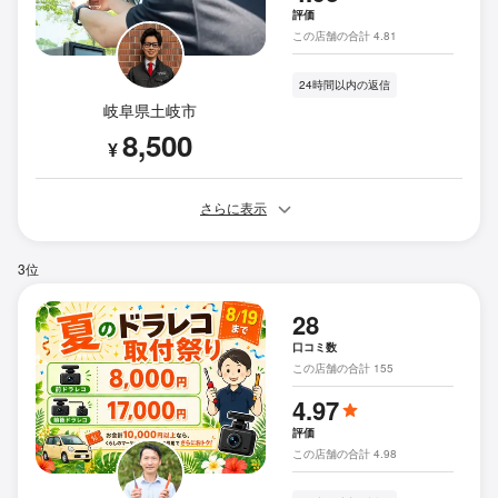
評価
この店舗の合計 4.81
24時間以内の返信
岐阜県土岐市
8,500
¥
さらに表示
3位
28
口コミ数
この店舗の合計 155
4.97
評価
この店舗の合計 4.98