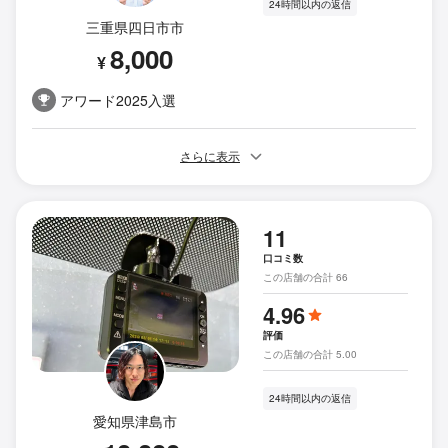
24時間以内の返信
三重県四日市市
8,000
¥
アワード2025入選
さらに表示
11
口コミ数
この店舗の合計 66
4.96
評価
この店舗の合計 5.00
24時間以内の返信
愛知県津島市