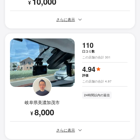
10,000
¥
さらに表示
110
口コミ数
この店舗の合計 301
4.94
評価
この店舗の合計 4.97
24時間以内の返信
岐阜県美濃加茂市
8,000
¥
さらに表示