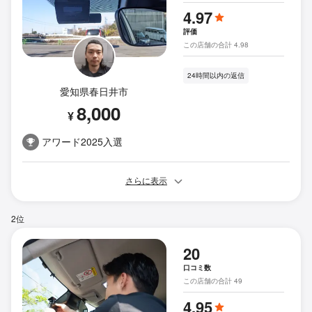
4.97
評価
この店舗の合計 4.98
24時間以内の返信
愛知県春日井市
8,000
¥
アワード2025入選
さらに表示
2位
20
口コミ数
この店舗の合計 49
4.95