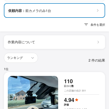
依頼内容：
前カメラのみ1台
条件を選択
作業内容について
2 件の結果
1位
110
口コミ数
この店舗の合計 301
4.94
評価