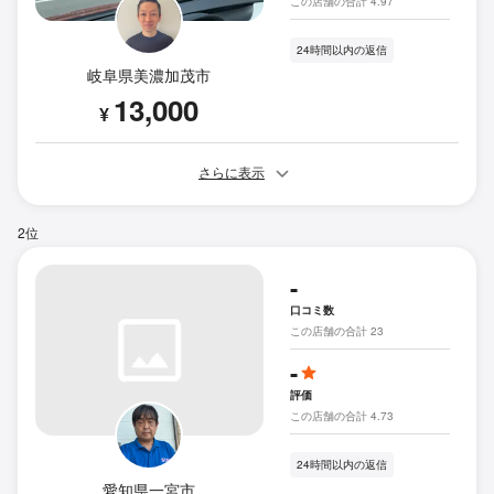
この店舗の合計 4.97
24時間以内の返信
岐阜県美濃加茂市
13,000
¥
さらに表示
2位
-
口コミ数
この店舗の合計 23
-
評価
この店舗の合計 4.73
24時間以内の返信
愛知県一宮市