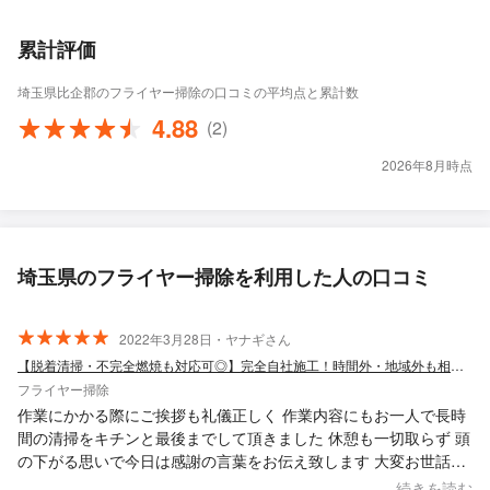
累計評価
埼玉県比企郡のフライヤー掃除の口コミの平均点と累計数
4.88
(2)
2026年8月時点
埼玉県のフライヤー掃除を利用した人の口コミ
2022年3月28日・ヤナギさん
【脱着清掃・不完全燃焼も対応可◎】完全自社施工！時間外・地域外も相談可！
フライヤー掃除
作業にかかる際にご挨拶も礼儀正しく 作業内容にもお一人で長時
間の清掃をキチンと最後までして頂きました 休憩も一切取らず 頭
の下がる思いで今日は感謝の言葉をお伝え致します 大変お世話に
なりまして有難う御座いました
続きを読む