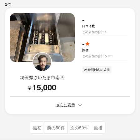
2位
-
口コミ数
この店舗の合計 1
-
評価
この店舗の合計 5.00
24時間以内の返信
埼玉県さいたま市南区
15,000
¥
さらに表示
最初
前の50件
次の50件
最後