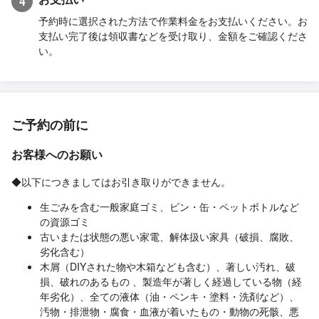
4
予約時に選択された方法で作業料金をお支払いください。お
支払い完了後は領収書などを受け取り、金額をご確認くださ
い。
ご予約の前に
お客様へのお願い
◆以下につきましてはお引き取りができません。
生ごみを含む一般家庭ゴミ、ビン・缶・ペットボトルなど
の資源ゴミ
古いまたは状態の悪い家電、解体扱い家具（破損、腐敗、
劣化含む）
木屑（DIYされた物や木箱なども含む）、著しい汚れ、破
損、破れのあるもの 、製造年が著しく経過している物（経
年劣化）、全ての液体（油・ペンキ・塗料・洗剤など）、
汚物・排泄物・腐食・血液が着いたもの・動物の死骸、悪