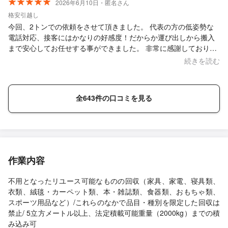
2026年6月10日・匿名さん
格安引越し
今回、2トンでの依頼をさせて頂きました。 代表の方の低姿勢な
電話対応、接客にはかなりの好感度！だからか運び出しから搬入
まで安心してお任せする事ができました。 非常に感謝しておりま
す。 お願いする機会がありましたら間違いなく、依頼させて頂き
続きを読む
ます。 ありがとうございました。
全643件の口コミを見る
作業内容
不用となったリユース可能なものの回収（家具、家電、寝具類、
衣類、絨毯・カーペット類、本・雑誌類、食器類、おもちゃ類、
スポーツ用品など）/これらのなかで品目・種別を限定した回収は
禁止/ 5立方メートル以上、法定積載可能重量（2000kg）までの積
み込み可