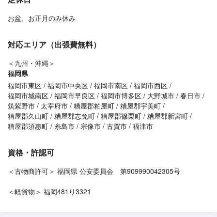
お盆、お正月のみ休み
対応エリア（出張費無料）
＜九州・沖縄＞
福岡県
福岡市東区
福岡市中央区
福岡市南区
福岡市西区
福岡市城南区
福岡市早良区
福岡市博多区
大野城市
春日市
筑紫野市
太宰府市
糟屋郡粕屋町
糟屋郡宇美町
糟屋郡久山町
糟屋郡志免町
糟屋郡篠栗町
糟屋郡新宮町
糟屋郡須惠町
糸島市
宗像市
古賀市
福津市
資格・許認可
＜古物商許可＞ 福岡県 公安委員会 第909990042305号
＜軽貨物＞ 福岡481り3321