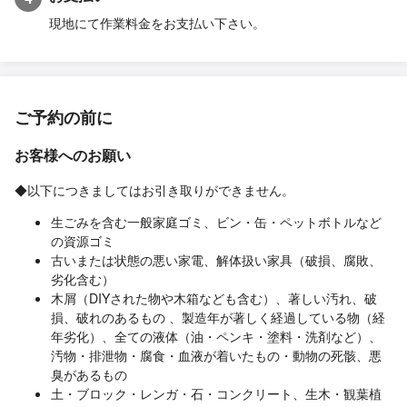
現地にて作業料金をお支払い下さい。
ご予約の前に
お客様へのお願い
◆以下につきましてはお引き取りができません。
生ごみを含む一般家庭ゴミ、ビン・缶・ペットボトルなど
の資源ゴミ
古いまたは状態の悪い家電、解体扱い家具（破損、腐敗、
劣化含む）
木屑（DIYされた物や木箱なども含む）、著しい汚れ、破
損、破れのあるもの 、製造年が著しく経過している物（経
年劣化）、全ての液体（油・ペンキ・塗料・洗剤など）、
汚物・排泄物・腐食・血液が着いたもの・動物の死骸、悪
臭があるもの
土・ブロック・レンガ・石・コンクリート、生木・観葉植