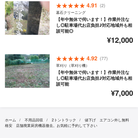
4.91
(2)
墓石クリーニング
【年中無休で伺います！】作業外注な
し◎駐車場代お店負担♪対応地域外も相
談可能◎
¥12,000
4.92
(77)
草刈り（草刈り機）
【年中無休で伺います！】作業外注な
し◎駐車場代お店負担♪対応地域外も相
談可能
¥7,000
ホーム
不用品回収
2トントラック
値下げ エアコン外し無料
格安 店舗廃業厨房機器撤去。お気軽に予約して下さい