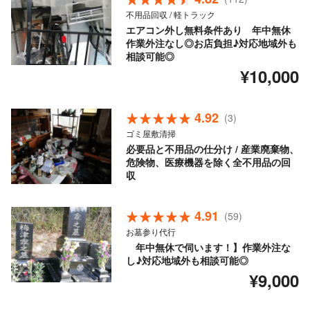
不用品回収 / 軽トラック
エアコン外し無料条件あり 年中無休
作業外注なし◎お店負担♪対応地域外も
相談可能◎
¥10,000
4.92
(3)
ゴミ屋敷清掃
必要品と不用品の仕分け / 産業廃棄物、
危険物、医療機器を除く全不用品の回
収
4.91
(59)
お墓参り代行
年中無休で伺います！】作業外注な
し♪対応地域外も相談可能◎
¥9,000