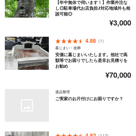
【年中無休で伺います！】作業外注な
し◎駐車場代お店負担♪対応地域外も相
談可能◎
¥3,000
4.88
(1)
墓じまい・改葬
安価に墓じまいいたします。他社で高
額等でお困りでしたら是非お見積りを
お勧め
¥70,000
遺品整理
ご実家のお片付けにお困りですか？
4.82
(112)