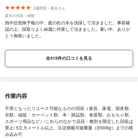
3週間前・匿名さん
庭木の伐採・抜根
熱中症危険予報の中、庭の松の木を伐採して頂きました。事前確
認の上、段取りよく綺麗に作業して頂きました。暑い中、ありが
とう御座いました。
全415件の口コミを見る
作業内容
不用となったリユース可能なものの回収（家具、家電、寝具類、
衣類、絨毯・カーペット類、本・雑誌類、食器類、おもちゃ類、
スポーツ用品など）/これらのなかで品目・種別を限定した回収は
禁止/ 5立方メートル以上、法定積載可能重量（2000kg）までの積
み込み可