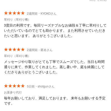
の量になってしまいましたが、嫌な顔ひとつせず柔軟に対応して
くださり、2往復して回収してくださいました。本当に感謝してい
ます。 2往復でも乗り切れぬ量でしたがその後の対応についても
2週間前・KYOKOさん
アドバイス頂けなんとか乗りきれました。 ベテランの方で物腰も
草刈り（草刈り機）
柔らかくとても心強かったです。終始丁寧で誠実な対応をしてく
3度目の利用です。毎回リーズナブルなお値段＆丁寧に草刈りして
ださり、安心してお任せできる業者さんだと感じました。 今回は
いただいているのでとても助かります。 また利用させていただき
急なお願いにもかかわらず、最後まで親切に対応していただき、
たいと思います。 ありがとうございました。
本当にありがとうございました！
2週間前・匿名さん
草刈り（草刈り機）
メッセージやり取りがとても丁寧でスムーズでした。当日も時間
通りに来て、作業してくれました。蒸し暑い中、庭を綺麗にして
くださりありがとうございました。
5日前・shotgunさん
お墓参り代行
毎年お願いしており、満足しております。 来年もお願いする予定
です。