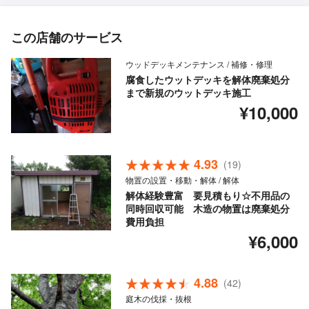
この店舗のサービス
ウッドデッキメンテナンス / 補修・修理
腐食したウットデッキを解体廃棄処分
まで新規のウットデッキ施工
¥10,000
4.93
(19)
物置の設置・移動・解体 / 解体
解体経験豊富 要見積もり☆不用品の
同時回収可能 木造の物置は廃棄処分
費用負担
¥6,000
4.88
(42)
庭木の伐採・抜根