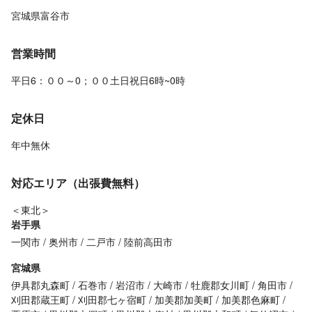
宮城県富谷市
営業時間
平日6：００～0；００土日祝日6時~0時
定休日
年中無休
対応エリア（出張費無料）
＜東北＞
岩手県
一関市
奥州市
二戸市
陸前高田市
宮城県
伊具郡丸森町
石巻市
岩沼市
大崎市
牡鹿郡女川町
角田市
刈田郡蔵王町
刈田郡七ヶ宿町
加美郡加美町
加美郡色麻町