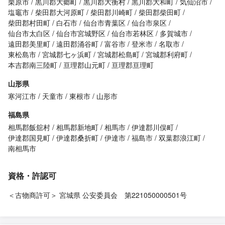
栗原市
黒川郡大郷町
黒川郡大衡村
黒川郡大和町
気仙沼市
塩竈市
柴田郡大河原町
柴田郡川崎町
柴田郡柴田町
柴田郡村田町
白石市
仙台市青葉区
仙台市泉区
仙台市太白区
仙台市宮城野区
仙台市若林区
多賀城市
遠田郡美里町
遠田郡涌谷町
富谷市
登米市
名取市
東松島市
宮城郡七ヶ浜町
宮城郡松島町
宮城郡利府町
本吉郡南三陸町
亘理郡山元町
亘理郡亘理町
山形県
寒河江市
天童市
東根市
山形市
福島県
相馬郡飯舘村
相馬郡新地町
相馬市
伊達郡川俣町
伊達郡国見町
伊達郡桑折町
伊達市
福島市
双葉郡浪江町
南相馬市
資格・許認可
＜古物商許可＞ 宮城県 公安委員会 第221050000501号