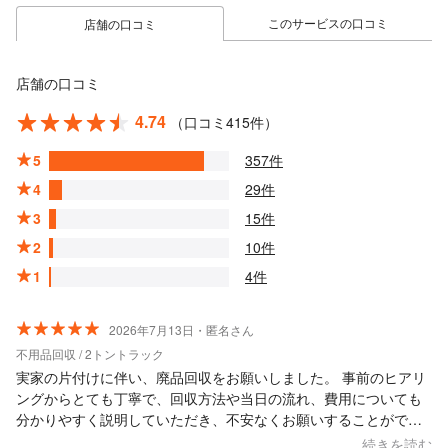
このサービスの口コミ
店舗の口コミ
店舗の口コミ
4.74
（口コミ415件）
5
357件
4
29件
3
15件
2
10件
1
4件
2026年7月13日・匿名さん
不用品回収 / 2トントラック
実家の片付けに伴い、廃品回収をお願いしました。 事前のヒアリ
ングからとても丁寧で、回収方法や当日の流れ、費用についても
分かりやすく説明していただき、不安なくお願いすることができ
ました。 当日実際に見ていただくと、こちらが想像していた以上
続きを読む