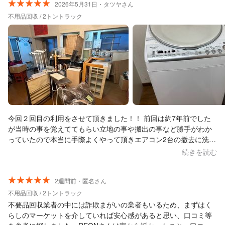
2026年5月31日・タツヤさん
不用品回収 / 2トントラック
今回２回目の利用をさせて頂きました！！ 前回は約7年前でした
が当時の事を覚えててもらい立地の事や搬出の事など勝手がわか
っていたので本当に手際よくやって頂きエアコン2台の撤去に洗濯
機その他もろもろ約1時間で終了です！！ ありがとうございます
続きを読む
ございました！！ 社長の両角さんは事前の説明や荷物の量や見積
もりなど分かりやすく丁寧にしてくれるので安心ですよ！！ そし
て何より人柄が良い(笑) 利用金額は基本料金プラス30000、合計
2週間前・匿名さん
￥55000でしたがあの量でエアコン2台撤去は破格だと思います。
不用品回収 / 2トントラック
また何かありましたら必ず利用させて頂きます！！ ありがとうご
不要品回収業者の中には詐欺まがいの業者もいるため、まずはく
ざいました！！
らしのマーケットを介していれば安心感があると思い、口コミ等