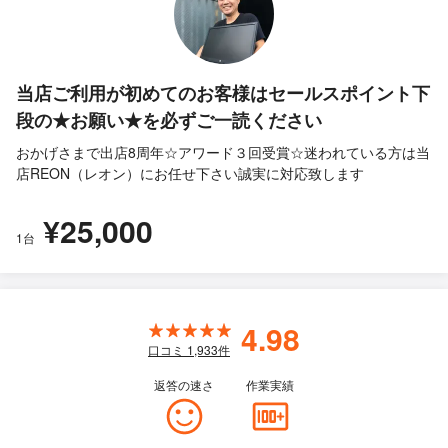
当店ご利用が初めてのお客様はセールスポイント下
段の★お願い★を必ずご一読ください
おかげさまで出店8周年☆アワード３回受賞☆迷われている方は当
店REON（レオン）にお任せ下さい誠実に対応致します
¥25,000
1台
4.98
口コミ
1,933
件
返答の速さ
作業実績