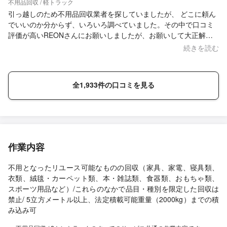
不用品回収 / 軽トラック
引っ越しのため不用品回収業者を探していましたが、 どこに頼ん
でいいのか分からず、いろいろ調べていました。その中で口コミ
評価が高いREONさんにお願いしましたが、お願いして大正解で
した。 事前の見積もりも丁寧で、料金も良心的でした。 当日に出
続きを読む
た不用品も引き取ってくださりました。 とても感じの良い方で安
心してお願いできました。
全1,933件の口コミを見る
作業内容
不用となったリユース可能なものの回収（家具、家電、寝具類、
衣類、絨毯・カーペット類、本・雑誌類、食器類、おもちゃ類、
スポーツ用品など）/これらのなかで品目・種別を限定した回収は
禁止/ 5立方メートル以上、法定積載可能重量（2000kg）までの積
み込み可