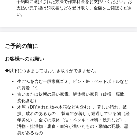
予約時に選択された方法で作業料金をお支払いください。お
支払い完了後は領収書などを受け取り、金額をご確認くださ
い。
ご予約の前に
お客様へのお願い
◆以下につきましてはお引き取りができません。
生ごみを含む一般家庭ゴミ、ビン・缶・ペットボトルなど
の資源ゴミ
古いまたは状態の悪い家電、解体扱い家具（破損、腐敗、
劣化含む）
木屑（DIYされた物や木箱なども含む）、著しい汚れ、破
損、破れのあるもの 、製造年が著しく経過している物（経
年劣化）、全ての液体（油・ペンキ・塗料・洗剤など）、
汚物・排泄物・腐食・血液が着いたもの・動物の死骸、悪
臭があるもの