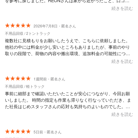
を参考に探しました。REONさんは家から近かったこと、口コミ
が良かったこと、店長さんの人柄が良さそうだったことでお願い
続きを読む
することにしました。メールでのやり取りは返信が早く、説明が
丁寧でわかりやすかったです。費用面は大型家具が多かったの
で、このくらいかな、と思う金額でした。当日はたまたま店長さ
2026年7月8日・匿名さん
んが来られ、思った通りとてもいい方でした。一緒に作業されて
不用品回収 / 2トントラック
いた方とのやり取りの言葉が丁寧で、好感が持てました。大型家
複数社に見積もりをお願いしたうえで、こちらに依頼しました。
具の移動が大変そうでしたが、丁寧に作業していただきました。
他社の中には料金が少し安いところもありましたが、事前のやり
ありがとうございました。
取りの段階で、荷物の内容や搬出環境、追加料金の可能性につい
てとても丁寧に確認してくださり、当日料金が突然変わることは
続きを読む
ないと明確に説明していただけたため、安心してお願いすること
ができました。 当日も、到着後すぐにご挨拶と名刺をいただき、
とてもきちんとした印象でした。作業も非常に早く、こちらが想
1週間前・匿名さん
像していたよりもスムーズに回収していただけました。 また、小
不用品回収 / 軽トラック
さい子どもがいる中での作業でしたが、子どもたちにも感じよく
事前に細部まで確認いただいたことが安心につながり、今回お願
接してくださり、終始安心してお任せできました。 料金、事前説
いしました。 時間の指定も作業も滞りなく行なっていただき、ま
明、当日の対応、作業の早さを含めて、利用して良かったと思え
た社長はじめスタッフさんの応対も気持ちのよいものでした。作
る会社さんでした。ありがとうございました。
業後のチェック、こちらの確認漏れがないかなどのヒアリングも
続きを読む
ありましたし、プロフェッショナルにお願いしてよかったと感じ
ています。 またの機会があればまたお願いしたいサービスでし
た。
5日前・匿名さん