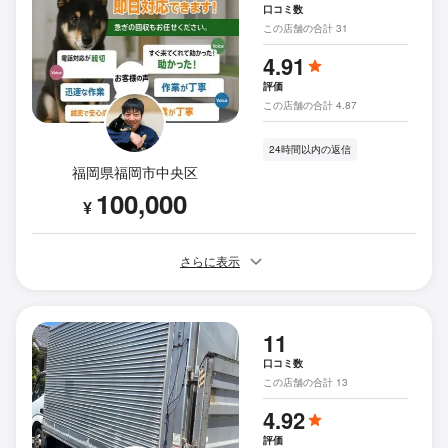
口コミ数
この店舗の合計 31
4.91
評価
この店舗の合計 4.87
24時間以内の返信
福岡県福岡市中央区
100,000
¥
さらに表示
11
口コミ数
この店舗の合計 13
4.92
評価