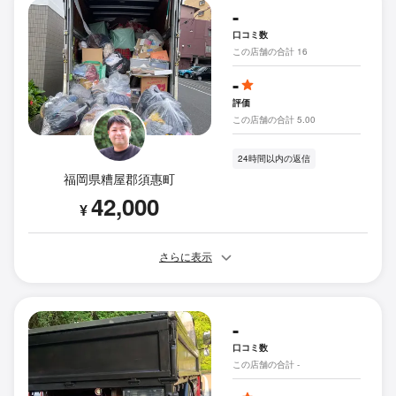
-
口コミ数
この店舗の合計 16
-
評価
この店舗の合計 5.00
24時間以内の返信
福岡県糟屋郡須惠町
42,000
¥
さらに表示
-
口コミ数
この店舗の合計 -