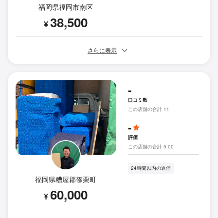
福岡県福岡市南区
38,500
¥
さらに表示
-
口コミ数
この店舗の合計 11
-
評価
この店舗の合計 5.00
24時間以内の返信
福岡県糟屋郡篠栗町
60,000
¥