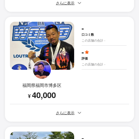
さらに表示
-
口コミ数
この店舗の合計 -
-
評価
この店舗の合計 -
福岡県福岡市博多区
40,000
¥
さらに表示
-