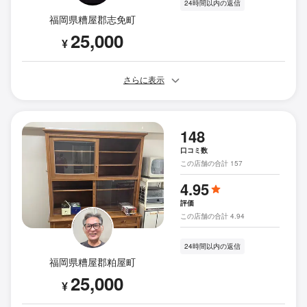
24時間以内の返信
福岡県糟屋郡志免町
25,000
¥
さらに表示
148
口コミ数
この店舗の合計 157
4.95
評価
この店舗の合計 4.94
24時間以内の返信
福岡県糟屋郡粕屋町
25,000
¥