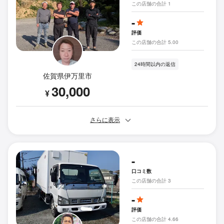
この店舗の合計 1
-
評価
この店舗の合計 5.00
24時間以内の返信
佐賀県伊万里市
30,000
¥
さらに表示
-
口コミ数
この店舗の合計 3
-
評価
この店舗の合計 4.66