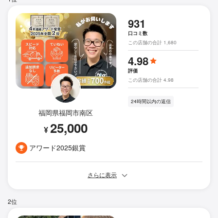
931
口コミ数
この店舗の合計 1,680
4.98
評価
この店舗の合計 4.98
24時間以内の返信
福岡県福岡市南区
25,000
¥
アワード2025銀賞
さらに表示
2位