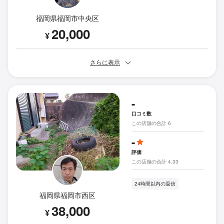
福岡県福岡市中央区
20,000
¥
さらに表示
-
口コミ数
この店舗の合計 6
-
評価
この店舗の合計 4.33
24時間以内の返信
福岡県福岡市西区
38,000
¥