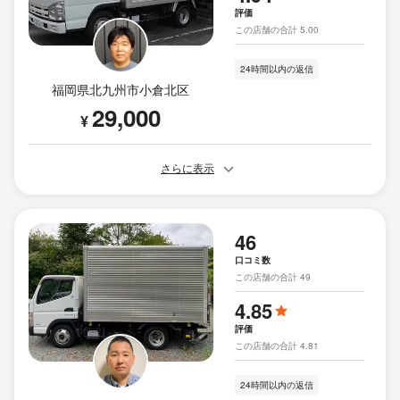
評価
この店舗の合計 5.00
24時間以内の返信
福岡県北九州市小倉北区
29,000
¥
さらに表示
46
口コミ数
この店舗の合計 49
4.85
評価
この店舗の合計 4.81
24時間以内の返信