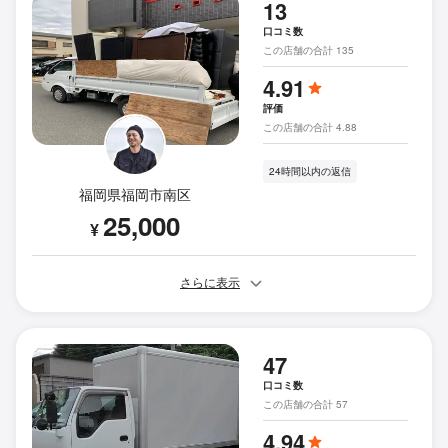
13
口コミ数
この店舗の合計 135
4.91
評価
この店舗の合計 4.88
24時間以内の返信
福岡県福岡市南区
25,000
¥
さらに表示
47
口コミ数
この店舗の合計 57
4.94