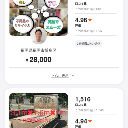
口コミ数
この店舗の合計 643
4.96
評価
この店舗の合計 4.95
24時間以内の返信
福岡県福岡市博多区
28,000
¥
さらに表示
1,516
口コミ数
この店舗の合計 1,563
4.94
評価