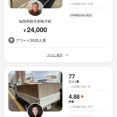
この店舗の合計 4.93
24時間以内の返信
福岡県鞍手郡鞍手町
24,000
¥
アワード2025入選
さらに表示
77
口コミ数
この店舗の合計 97
4.88
評価
この店舗の合計 4.81