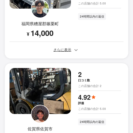
この店舗の合計 5.00
24時間以内の返信
福岡県糟屋郡篠栗町
14,000
¥
さらに表示
2
口コミ数
この店舗の合計 2
4.92
評価
この店舗の合計 5.00
24時間以内の返信
佐賀県佐賀市