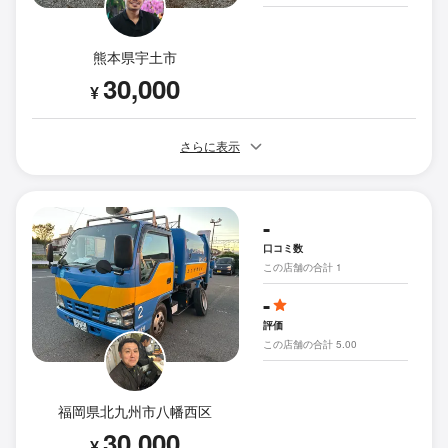
熊本県宇土市
30,000
¥
さらに表示
-
口コミ数
この店舗の合計 1
-
評価
この店舗の合計 5.00
福岡県北九州市八幡西区
30,000
¥