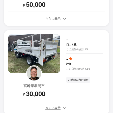
50,000
¥
さらに表示
-
口コミ数
この店舗の合計 15
-
評価
この店舗の合計 4.86
24時間以内の返信
宮崎県串間市
30,000
¥
さらに表示