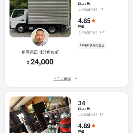
口コミ数
この店舗の合計 49
4.85
評価
この店舗の合計 4.81
24時間以内の返信
福岡県田川郡福智町
24,000
¥
さらに表示
34
口コミ数
この店舗の合計 36
4.89
評価