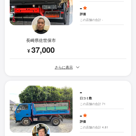
-
評価
この店舗の合計 -
長崎県佐世保市
37,000
¥
さらに表示
-
口コミ数
この店舗の合計 71
-
評価
この店舗の合計 4.81