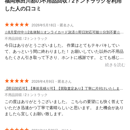
福岡県田川郡の不用品回収 / 2トントラックを利用
した人の口コミ
2026年5月18日・匿名さん
☆8月受付中☆2名体制☆オンライカード決済☆即日対応可能☆分別不要☆事前見積もり
不用品回収 / 2トントラック
今日はありがとうございました。 作業はとてもテキパキしてい
て、あっという間に終わりました！ お願いしていた以外の不用品
もたくさん引き取って下さり、ホントに感謝です。 とても感じの
良い方達でした。 ゴミの分別などのアドバイスもして下さいまし
続きを読む
た。 不用品のある方は、こちらにお願いすると良いと思います！
ホントにありがとうございました。
2026年4月9日・匿名さん
【即日対応可】【事前見積り可】【買取査定あり】丁寧に片付けいたします！
不用品回収 / 2トントラック
この度はありがとうございました。 こちらの要望にも快く答えて
いただき迅速かつ丁寧で素晴らしいと思います。 また機会があり
ましたら宜しくお願い致します。