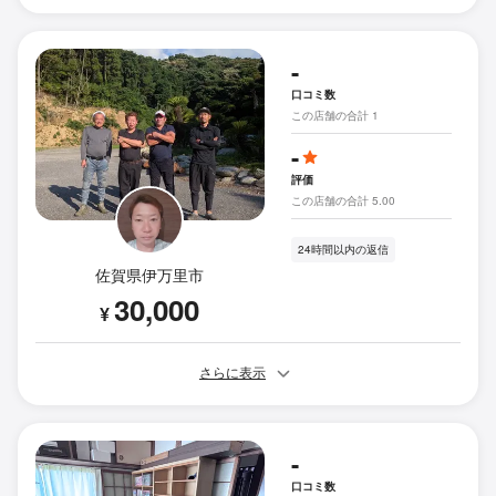
-
口コミ数
この店舗の合計 1
-
評価
この店舗の合計 5.00
24時間以内の返信
佐賀県伊万里市
30,000
¥
さらに表示
-
口コミ数