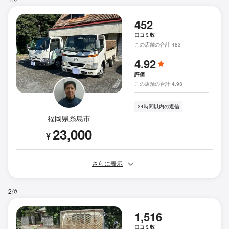
452
口コミ数
この店舗の合計 483
4.92
評価
この店舗の合計 4.93
24時間以内の返信
福岡県糸島市
23,000
¥
さらに表示
2位
1,516
口コミ数