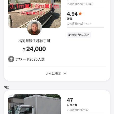
この店舗の合計 1,563
4.94
評価
この店舗の合計 4.93
24時間以内の返信
福岡県鞍手郡鞍手町
24,000
¥
アワード2025入選
さらに表示
3位
47
口コミ数
この店舗の合計 57