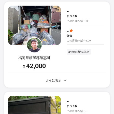
-
口コミ数
この店舗の合計 16
-
評価
この店舗の合計 5.00
24時間以内の返信
福岡県糟屋郡須惠町
42,000
¥
さらに表示
-
口コミ数
この店舗の合計 -