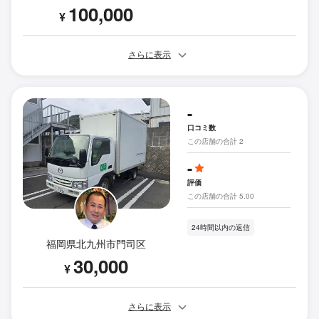
100,000
¥
さらに表示
-
口コミ数
この店舗の合計 2
-
評価
この店舗の合計 5.00
24時間以内の返信
福岡県北九州市門司区
30,000
¥
さらに表示