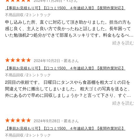
2024年11月26日・Y.Iさん
【事前お見積もり可】【口コミ1500、４年連続入賞】【夜間作業対応】
不用品回収 / 2トントラック
申し込みした所、直ぐに対応して頂き助かりました。担当の方も
感じ良く、主人と良い方で良かったねと話しました。長年困って
いた勉強机2つ処分ができて部屋もスッキリです。料金もなるべく
安くできるように配慮もして頂きました。また、何かあれば利用
続きを読む
させて頂きます。
2024年10月2日・匿名さん
【事前お見積もり可】【口コミ1500、４年連続入賞】【夜間作業対応】
不用品回収 / 2トントラック
2回目の依頼です。 日曜日にタンスやら食器棚を粗大ゴミの日を
間違えて外に搬出してしまいました。 粗大ゴミの写真を送ると、
外にあるので早めに回収しましょうか？と言って下さり、すぐに
来てもらえました。さらに規定以上の多さがあったにも関わらず
続きを読む
快く対応してもらえました。 他の業者は多いからと断られたの
で、やっぱりこちらに頼んで良かったなと思いました。 また次回
も頼みます。
2024年9月28日・匿名さん
【事前お見積もり可】【口コミ1500、４年連続入賞】【夜間作業対応】
不用品回収 / 2トントラック