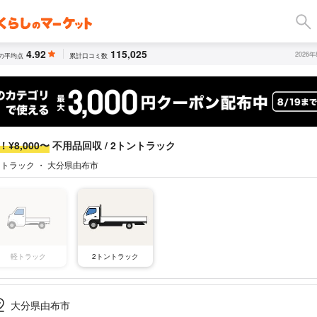
4.92
115,025
2026
の平均点
累計口コミ数
¥8,000〜
不用品回収 / 2トントラック
ントラック ・ 大分県由布市
軽トラック
2トントラック
大分県由布市