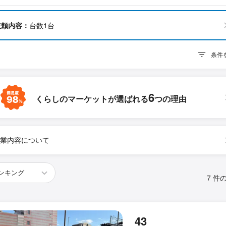
依頼内容：
台数1台
条件
6
くらしのマーケットが
選ばれる
つの理由
業内容について
7 件
43