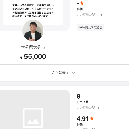
-
評価
この店舗の合計 4.87
24時間以内の返信
大分県大分市
55,000
¥
さらに表示
8
口コミ数
この店舗の合計 8
4.91
評価