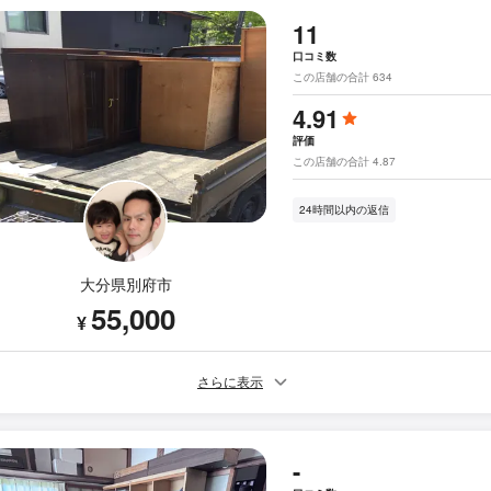
11
口コミ数
この店舗の合計 634
4.91
評価
この店舗の合計 4.87
24時間以内の返信
大分県別府市
55,000
¥
さらに表示
-