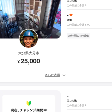
口コミ数
この店舗の合計 6
-
評価
この店舗の合計 5.00
24時間以内の返信
大分県大分市
25,000
¥
さらに表示
-
口コミ数
この店舗の合計 8