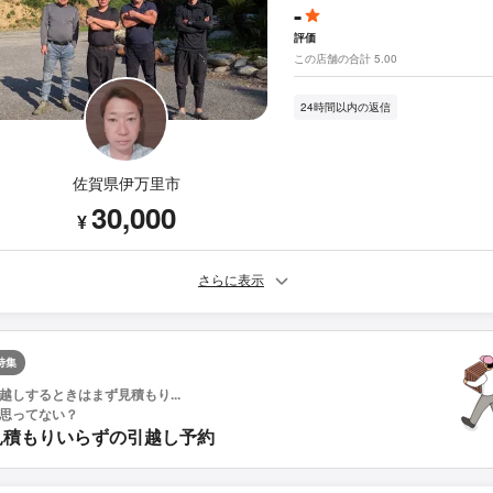
-
評価
この店舗の合計 5.00
24時間以内の返信
佐賀県伊万里市
30,000
¥
さらに表示
特集
越しするときはまず見積もり...
思ってない？
見積もりいらずの引越し予約