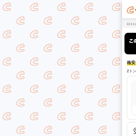
口コミ
格安！
2ト