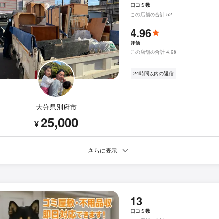
口コミ数
この店舗の合計 52
4.96
評価
この店舗の合計 4.98
24時間以内の返信
大分県別府市
25,000
¥
さらに表示
13
口コミ数