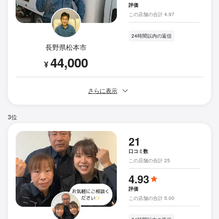
評価
この店舗の合計 4.97
24時間以内の返信
長野県松本市
44,000
¥
さらに表示
3位
21
口コミ数
この店舗の合計 25
4.93
評価
この店舗の合計 5.00