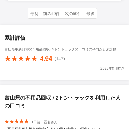
最初
前の50件
次の50件
最後
累計評価
富山県中新川郡の不用品回収 / 2トントラックの口コミの平均点と累計数
4.94
(147)
2026年8月時点
富山県の不用品回収 / 2トントラックを利用した人
の口コミ
1日前・匿名さん
【即日回収可】損害保険加入済！少量〜大量まで回収します！