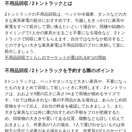
不用品回収 / 2トントラックとは
2トントラックの不用品回収は、ベッドや冷蔵庫、タンスなどの大
きな家具家電の処分におすすめです。引越しをきっかけに家具や
家電をすべて処分して買い換えたいという場合や、同棲や結婚の
タイミングで1人分の家具がまるごと不要になる場合など、2トン
トラックで回収に来てもらえます。自分ではなかなか処分するこ
とのできない大きな家具家電は不用品回収のプロに依頼して楽に
処分しましょう。
不用品回収でくらしのマーケットが選ばれる6つの理由
不用品回収 / 2トントラックを予約する際のポイント
2トントラックは、ベッドやタンスなど大きい家具や、不要になっ
たものをまとめて回収して欲しいときに利用します。2トントラッ
クは、おおよそ3畳の広さに高さ1mまで荷物が積めるサイズで
す。1台では積みきれない量の不用品がある場合は、あらかじめ回
収物をすべて伝え、2台分の料金を確認しておきましょう。また、
大きな家具などは外に運び出すための手順をプロが把握するた
め、回収物の大きさや置いてある位置、階数なども詳しく伝えて
おきましょう。作業員が1人の場合、1人で運び出せないものは依
頼主が手伝う必要がある場合もあります。作業員が2人のサービス