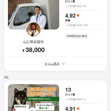
口コミ数
この店舗の合計 92
4.92
評価
この店舗の合計 4.97
24時間以内の返信
山口県岩国市
38,000
¥
さらに表示
2位
13
口コミ数
この店舗の合計 31
4.91