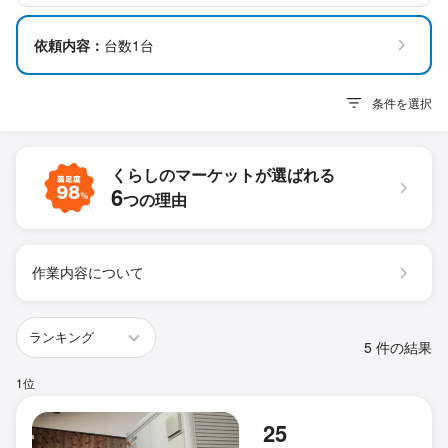
依頼内容：
台数1台
条件を選択
くらしのマーケットが
選ばれる
6
つの理由
作業内容について
5 件の結果
1位
25