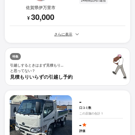
24時間以内の返信
佐賀県伊万里市
30,000
¥
さらに表示
特集
引越しするときはまず見積もり...
と思ってない？
見積もりいらずの引越し予約
-
口コミ数
この店舗の合計 1
-
評価