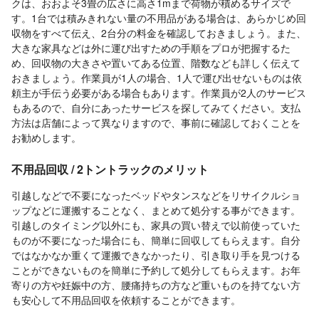
クは、おおよそ3畳の広さに高さ1mまで荷物が積めるサイズで
す。1台では積みきれない量の不用品がある場合は、あらかじめ回
収物をすべて伝え、2台分の料金を確認しておきましょう。また、
大きな家具などは外に運び出すための手順をプロが把握するた
め、回収物の大きさや置いてある位置、階数なども詳しく伝えて
おきましょう。作業員が1人の場合、1人で運び出せないものは依
頼主が手伝う必要がある場合もあります。作業員が2人のサービス
もあるので、自分にあったサービスを探してみてください。支払
方法は店舗によって異なりますので、事前に確認しておくことを
お勧めします。
不用品回収 / 2トントラックのメリット
引越しなどで不要になったベッドやタンスなどをリサイクルショ
ップなどに運搬することなく、まとめて処分する事ができます。
引越しのタイミング以外にも、家具の買い替えで以前使っていた
ものが不要になった場合にも、簡単に回収してもらえます。自分
ではなかなか重くて運搬できなかったり、引き取り手を見つける
ことができないものを簡単に予約して処分してもらえます。お年
寄りの方や妊娠中の方、腰痛持ちの方など重いものを持てない方
も安心して不用品回収を依頼することができます。