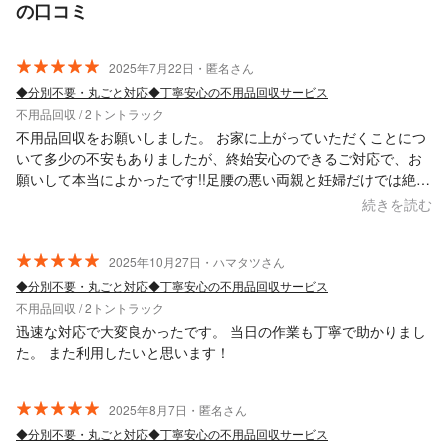
の口コミ
2025年7月22日・匿名さん
◆分別不要・丸ごと対応◆丁寧安心の不用品回収サービス
不用品回収 / 2トントラック
不用品回収をお願いしました。 お家に上がっていただくことにつ
いて多少の不安もありましたが、終始安心のできるご対応で、お
願いして本当によかったです!!足腰の悪い両親と妊婦だけでは絶対
動かすこともできず困っていた家具をすべて4tトラックで処理し
続きを読む
て頂けたため、本当に感謝です。 予約のメッセージ対応から運搬
作業すべてが非常にスピーディーかつ爽やかで気持ちのよい対応
が一番印象的でした。 家具運びについても傷がつかないようにな
2025年10月27日・ハマタツさん
ど配慮をしてくださいました。スタッフの方々2人とも礼儀正し
◆分別不要・丸ごと対応◆丁寧安心の不用品回収サービス
く、笑顔で応えてくださり、安心してお任せすることができまし
不用品回収 / 2トントラック
た。 料金も事前にご相談に乗っていただき、予算内で対応いただ
迅速な対応で大変良かったです。 当日の作業も丁寧で助かりまし
きました。その後の追加料金も一切なく信頼できる業者さんだと
た。 また利用したいと思います！
感じました。 もしもまた機会があれば、ぜひお願いしたいと思い
ます!!
2025年8月7日・匿名さん
◆分別不要・丸ごと対応◆丁寧安心の不用品回収サービス