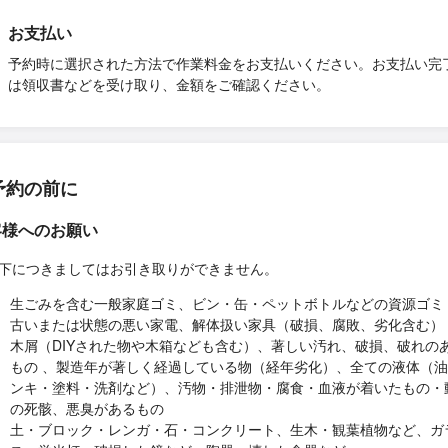
お支払い
予約時に選択された方法で作業料金をお支払いください。お支払い完
は領収書などを受け取り、金額をご確認ください。
予約の前に
客様へのお願い
下につきましてはお引き取りができません。
生ごみを含む一般家庭ゴミ、ビン・缶・ペットボトルなどの資源ゴミ
古いまたは状態の悪い家電、解体扱い家具（破損、腐敗、劣化含む）
木屑（DIYされた物や木箱なども含む）、著しい汚れ、破損、破れの
もの 、製造年が著しく経過している物（経年劣化）、全ての液体（
ンキ・塗料・洗剤など）、汚物・排泄物・腐食・血液が着いたもの・
の死骸、悪臭があるもの
土・ブロック・レンガ・石・コンクリート、生木・観葉植物など、ガ