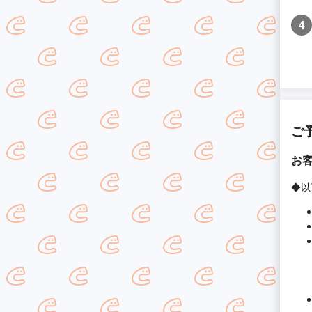
4
ご
お
◆以