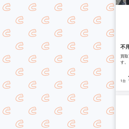
不
買取
す。
1台