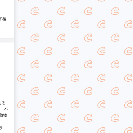
了後
ある
油・ペ
動物
ラ