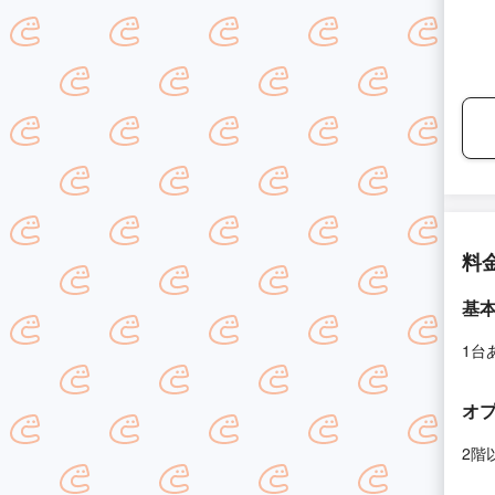
料
基
1台
オ
2階