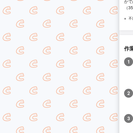
かで
（3
不
作
1
2
3