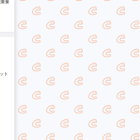
能重量
ット