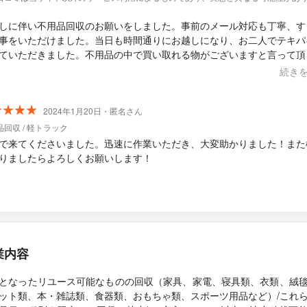
しに伴い不用品回収のお願いをしました。事前のメール対応も丁寧、す
事をいただけました。当日も時間通りにお越しになり、お二人でテキパ
ていただきました。不用品の中で買い取れる物がございますと言って頂
片付けの料金から相殺して頂きました。 スムーズな対応でした。また
続き
会があれば利用させて頂きたいです。
2024年1月20日・匿名さん
回収 / 軽トラック
で来てくださいました。迅速に作業いただき、大変助かりました！また
りましたらよろしくお願いします！
業内容
となったリユース可能なものの回収（家具、家電、寝具類、衣類、絨
ット類、本・雑誌類、食器類、おもちゃ類、スポーツ用品など）/これ