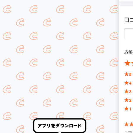
口
店舗
5
4
3
2
1
この