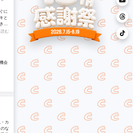
ぐに
キと
き、
なにか
を読む
機会
毯・カ
らのな