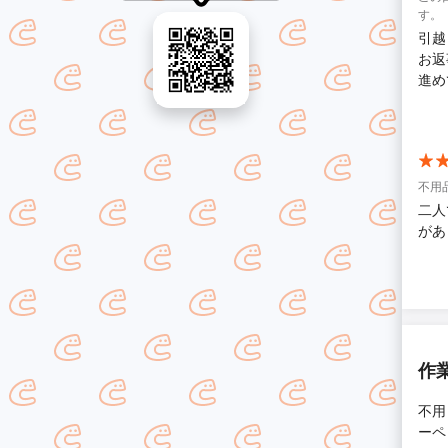
す。
引越
お返
進め
回収
の機
不用品
二人
があ
作
不用
ーペ