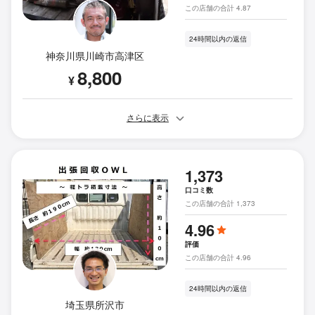
この店舗の合計 4.87
24時間以内の返信
神奈川県川崎市高津区
8,800
¥
さらに表示
1,373
口コミ数
この店舗の合計 1,373
4.96
評価
この店舗の合計 4.96
24時間以内の返信
埼玉県所沢市