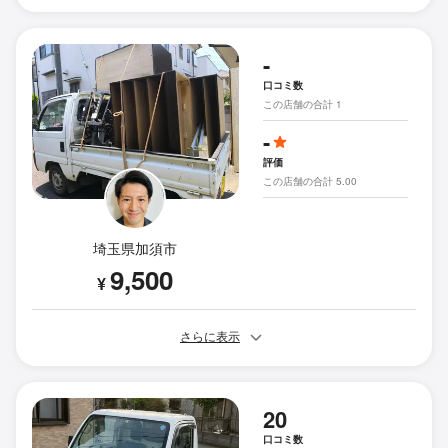
-
口コミ数
この店舗の合計 1
-
評価
この店舗の合計 5.00
埼玉県加須市
9,500
¥
さらに表示
20
口コミ数