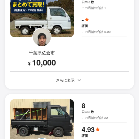
口コミ数
この店舗の合計 1
-
評価
この店舗の合計 5.00
千葉県佐倉市
10,000
¥
さらに表示
8
口コミ数
この店舗の合計 22
4.93
評価