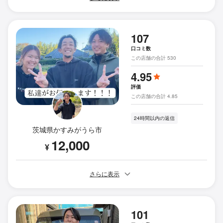
107
口コミ数
この店舗の合計 530
4.95
評価
この店舗の合計 4.85
24時間以内の返信
茨城県かすみがうら市
12,000
¥
さらに表示
101