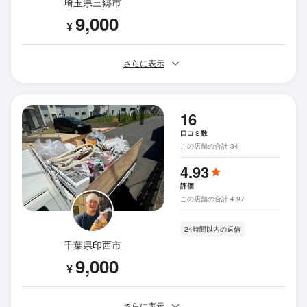
埼玉県三郷市
9,000
¥
さらに表示
16
口コミ数
この店舗の合計 34
4.93
評価
この店舗の合計 4.97
24時間以内の返信
千葉県印西市
9,000
¥
さらに表示