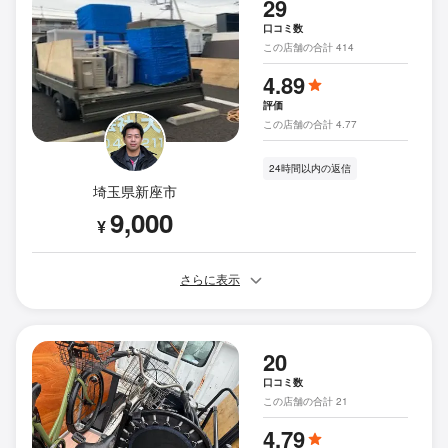
29
口コミ数
この店舗の合計 414
4.89
評価
この店舗の合計 4.77
24時間以内の返信
埼玉県新座市
9,000
¥
さらに表示
20
口コミ数
この店舗の合計 21
4.79