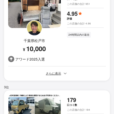
この店舗の合計 951
4.95
評価
この店舗の合計 4.96
24時間以内の返信
千葉県松戸市
10,000
¥
アワード2025入選
さらに表示
3位
179
口コミ数
この店舗の合計 184