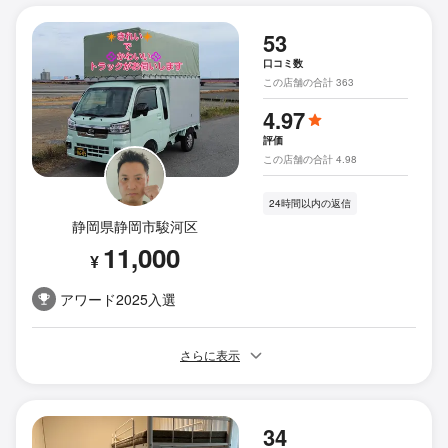
53
口コミ数
この店舗の合計 363
4.97
評価
この店舗の合計 4.98
24時間以内の返信
静岡県静岡市駿河区
11,000
¥
アワード2025入選
さらに表示
34