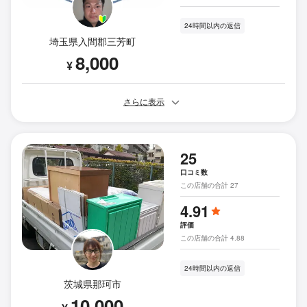
24時間以内の返信
埼玉県入間郡三芳町
8,000
¥
さらに表示
25
口コミ数
この店舗の合計 27
4.91
評価
この店舗の合計 4.88
24時間以内の返信
茨城県那珂市
10,000