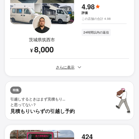
4.98
評価
この店舗の合計 4.98
24時間以内の返信
茨城県筑西市
8,000
¥
さらに表示
特集
引越しするときはまず見積もり...
と思ってない？
見積もりいらずの引越し予約
424