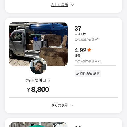
さらに表示
37
口コミ数
この店舗の合計 45
4.92
評価
この店舗の合計 4.93
24時間以内の返信
埼玉県川口市
8,800
¥
さらに表示