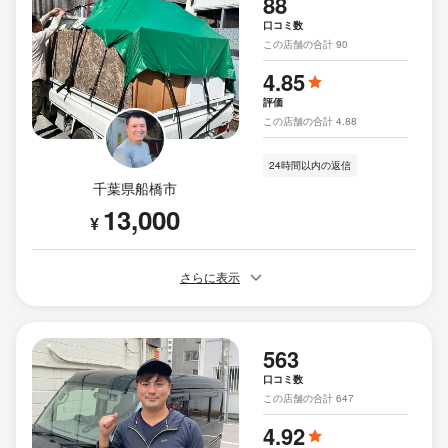
88
口コミ数
この店舗の合計 90
4.85
評価
この店舗の合計 4.88
24時間以内の返信
千葉県船橋市
13,000
¥
さらに表示
563
口コミ数
この店舗の合計 647
4.92