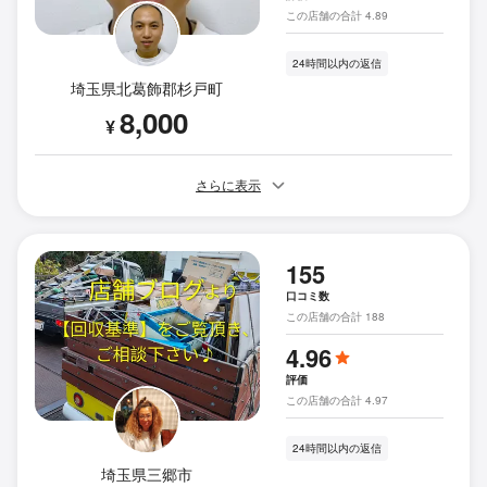
この店舗の合計 4.89
24時間以内の返信
埼玉県北葛飾郡杉戸町
8,000
¥
さらに表示
155
口コミ数
この店舗の合計 188
4.96
評価
この店舗の合計 4.97
24時間以内の返信
埼玉県三郷市