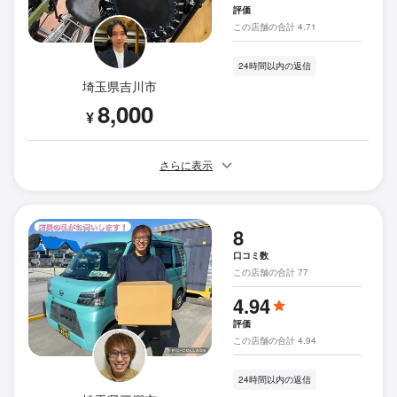
評価
この店舗の合計 4.71
24時間以内の返信
埼玉県吉川市
8,000
¥
さらに表示
8
口コミ数
この店舗の合計 77
4.94
評価
この店舗の合計 4.94
24時間以内の返信