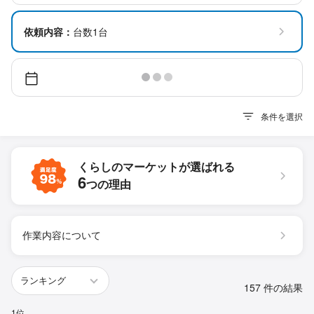
依頼内容：
台数1台
条件を選択
くらしのマーケットが
選ばれる
6
つの理由
作業内容について
157 件の結果
1位