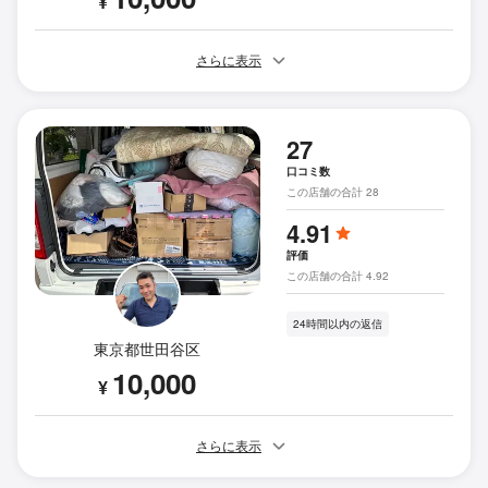
¥
さらに表示
27
口コミ数
この店舗の合計 28
4.91
評価
この店舗の合計 4.92
24時間以内の返信
東京都世田谷区
10,000
¥
さらに表示