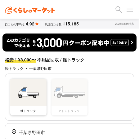
4.92
115,185
2026年8月時点
口コミの平均点
累計口コミ数
格安！¥8,000〜
不用品回収 / 軽トラック
軽トラック ・ 千葉県野田市
軽トラック
2トントラック
千葉県野田市