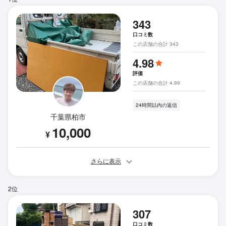
343
口コミ数
この店舗の合計 343
4.98
評価
この店舗の合計 4.99
24時間以内の返信
千葉県柏市
10,000
¥
さらに表示
2位
307
口コミ数