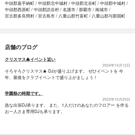
中頭郡嘉手納町
中頭郡北中城村
中頭郡北谷町
中頭郡中城村
中頭郡西原町
中頭郡読谷村
名護市
那覇市
南城市
宮古郡多良間村
宮古島市
八重山郡竹富町
八重山郡与那国町
店舗のブログ
クリスマス🎄イベント近い
2024年12月12日
そろそろクリスマス🎄 DJが盛り上げます。 ぜひイベントを 今
年、最後をクラブイベントで盛り上がましょう！
学園祭の時期です。
2023年10月25日
急な出張DJ承ります。 また、1人だけのあなたのフロアー を作る
お一人さま専用DJも承ります。