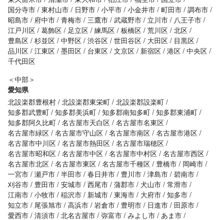
国分寺市
東村山市
日野市
小平市
小金井市
町田市
調布市
昭島市
府中市
青梅市
三鷹市
武蔵野市
立川市
八王子市
江戸川区
葛飾区
足立区
練馬区
板橋区
荒川区
北区
豊島区
杉並区
中野区
渋谷区
世田谷区
大田区
目黒区
品川区
江東区
墨田区
台東区
文京区
新宿区
港区
中央区
千代田区
＜中部＞
愛知県
北設楽郡豊根村
北設楽郡東栄町
北設楽郡設楽町
知多郡武豊町
知多郡美浜町
知多郡南知多町
知多郡東浦町
知多郡阿久比町
名古屋市天白区
名古屋市名東区
名古屋市緑区
名古屋市守山区
名古屋市南区
名古屋市港区
名古屋市中川区
名古屋市熱田区
名古屋市瑞穂区
名古屋市昭和区
名古屋市中区
名古屋市中村区
名古屋市西区
名古屋市北区
名古屋市東区
名古屋市千種区
豊橋市
岡崎市
一宮市
瀬戸市
半田市
春日井市
豊川市
津島市
碧南市
刈谷市
豊田市
安城市
西尾市
蒲郡市
犬山市
常滑市
江南市
小牧市
稲沢市
新城市
東海市
大府市
知多市
知立市
尾張旭市
高浜市
岩倉市
豊明市
日進市
田原市
愛西市
清須市
北名古屋市
弥富市
みよし市
あま市