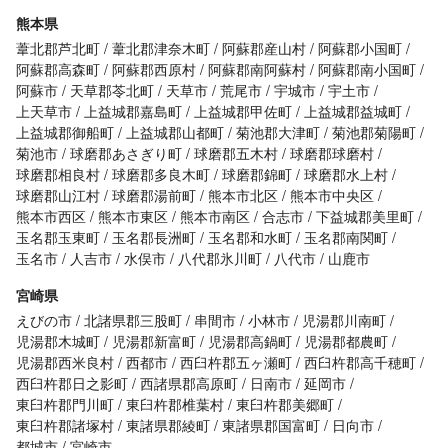
熊本県
葦北郡芦北町
葦北郡津奈木町
阿蘇郡産山村
阿蘇郡小国町
阿蘇郡高森町
阿蘇郡西原村
阿蘇郡南阿蘇村
阿蘇郡南小国町
阿蘇市
天草郡苓北町
天草市
荒尾市
宇城市
宇土市
上天草市
上益城郡嘉島町
上益城郡甲佐町
上益城郡益城町
上益城郡御船町
上益城郡山都町
菊池郡大津町
菊池郡菊陽町
菊池市
球磨郡あさぎり町
球磨郡五木村
球磨郡球磨村
球磨郡相良村
球磨郡多良木町
球磨郡錦町
球磨郡水上村
球磨郡山江村
球磨郡湯前町
熊本市北区
熊本市中央区
熊本市西区
熊本市東区
熊本市南区
合志市
下益城郡美里町
玉名郡玉東町
玉名郡長洲町
玉名郡和水町
玉名郡南関町
玉名市
人吉市
水俣市
八代郡氷川町
八代市
山鹿市
宮崎県
えびの市
北諸県郡三股町
串間市
小林市
児湯郡川南町
児湯郡木城町
児湯郡新富町
児湯郡高鍋町
児湯郡都農町
児湯郡西米良村
西都市
西臼杵郡五ヶ瀬町
西臼杵郡高千穂町
西臼杵郡日之影町
西諸県郡高原町
日南市
延岡市
東臼杵郡門川町
東臼杵郡椎葉村
東臼杵郡美郷町
東臼杵郡諸塚村
東諸県郡綾町
東諸県郡国富町
日向市
都城市
宮崎市