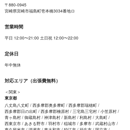
〒880-0945
宮崎県宮崎市福島町壱本橋3034番地ロ
営業時間
平日 12:00〜21:00 土日祝 12:00〜22:00
定休日
年中無休
対応エリア（出張費無料）
＜関東＞
東京都
八丈島八丈町
西多摩郡奥多摩町
西多摩郡瑞穂町
西多摩郡日の出町
西多摩郡檜原村
三宅島三宅村
小笠原村
青ヶ島村
御蔵島村
神津島村
新島村
利島村
大島町
西東京市
あきる野市
羽村市
稲城市
多摩市
武蔵村山市
東久留米市
清瀬市
東大和市
狛江市
福生市
国立市