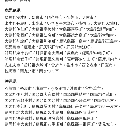
鹿児島県
姶良郡湧水町
姶良市
阿久根市
奄美市
伊佐市
出水郡長島町
出水市
いちき串木野市
指宿市
大島郡天城町
大島郡伊仙町
大島郡宇検村
大島郡喜界町
大島郡瀬戸内町
大島郡龍郷町
大島郡知名町
大島郡徳之島町
大島郡大和村
大島郡与論町
大島郡和泊町
鹿児島郡十島村
鹿児島郡三島村
鹿児島市
鹿屋市
肝属郡肝付町
肝属郡錦江町
肝属郡東串良町
肝属郡南大隅町
霧島市
熊毛郡中種子町
熊毛郡南種子町
熊毛郡屋久島町
薩摩郡さつま町
薩摩川内市
志布志市
曽於郡大崎町
曽於市
垂水市
西之表市
日置市
枕崎市
南九州市
南さつま市
沖縄県
石垣市
糸満市
浦添市
うるま市
沖縄市
宜野湾市
国頭郡伊江村
国頭郡大宜味村
国頭郡恩納村
国頭郡金武町
国頭郡宜野座村
国頭郡国頭村
国頭郡今帰仁村
国頭郡東村
国頭郡本部町
島尻郡粟国村
島尻郡伊是名村
島尻郡伊平屋村
島尻郡北大東村
島尻郡久米島町
島尻郡座間味村
島尻郡渡嘉敷村
島尻郡渡名喜村
島尻郡南風原町
島尻郡南大東村
島尻郡八重瀬町
島尻郡与那原町
豊見城市