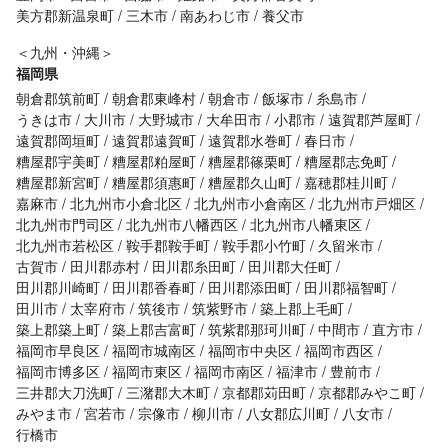
美方郡新温泉町
三木市
南あわじ市
養父市
＜九州・沖縄＞
福岡県
朝倉郡筑前町
朝倉郡東峰村
朝倉市
飯塚市
糸島市
うきは市
大川市
大野城市
大牟田市
小郡市
遠賀郡芦屋町
遠賀郡岡垣町
遠賀郡遠賀町
遠賀郡水巻町
春日市
糟屋郡宇美町
糟屋郡粕屋町
糟屋郡篠栗町
糟屋郡志免町
糟屋郡新宮町
糟屋郡須惠町
糟屋郡久山町
嘉穂郡桂川町
嘉麻市
北九州市小倉北区
北九州市小倉南区
北九州市戸畑区
北九州市門司区
北九州市八幡西区
北九州市八幡東区
北九州市若松区
鞍手郡鞍手町
鞍手郡小竹町
久留米市
古賀市
田川郡赤村
田川郡糸田町
田川郡大任町
田川郡川崎町
田川郡香春町
田川郡添田町
田川郡福智町
田川市
太宰府市
筑後市
筑紫野市
築上郡上毛町
築上郡築上町
築上郡吉富町
筑紫郡那珂川町
中間市
直方市
福岡市早良区
福岡市城南区
福岡市中央区
福岡市西区
福岡市博多区
福岡市東区
福岡市南区
福津市
豊前市
三井郡大刀洗町
三潴郡大木町
京都郡苅田町
京都郡みやこ町
みやま市
宮若市
宗像市
柳川市
八女郡広川町
八女市
行橋市