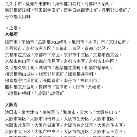
長久手市
愛知郡東郷町
海部郡飛島村
海部郡大治町
海部郡蟹江町
額田郡幸田町
西春日井郡豊山町
丹羽郡扶桑町
丹羽郡大口町
＜近畿＞
京都府
綾部市
宇治市
乙訓郡大山崎町
亀岡市
木津川市
京田辺市
京丹後市
京都市右京区
京都市上京区
京都市北区
京都市左京区
京都市下京区
京都市中京区
京都市西京区
京都市東山区
京都市伏見区
京都市南区
京都市山科区
久世郡久御山町
城陽市
相楽郡笠置町
相楽郡精華町
相楽郡南山城村
相楽郡和束町
綴喜郡井手町
綴喜郡宇治田原町
長岡京市
南丹市
福知山市
船井郡京丹波町
舞鶴市
宮津市
向日市
八幡市
与謝郡伊根町
与謝郡与謝野町
大阪府
池田市
泉大津市
泉佐野市
和泉市
茨木市
大阪狭山市
大阪市旭区
大阪市阿倍野区
大阪市生野区
大阪市北区
大阪市此花区
大阪市城東区
大阪市住之江区
大阪市住吉区
大阪市大正区
大阪市中央区
大阪市鶴見区
大阪市天王寺区