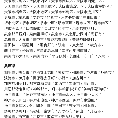
大阪市浪速区
大阪市西区
大阪市西成区
大阪市西淀川区
大阪市東住吉区
大阪市東成区
大阪市東淀川区
大阪市平野区
大阪市福島区
大阪市港区
大阪市都島区
大阪市淀川区
貝塚市
柏原市
交野市
門真市
河内長野市
岸和田市
堺市北区
堺市堺区
堺市中区
堺市西区
堺市東区
堺市南区
堺市美原区
四條畷市
吹田市
摂津市
泉南郡熊取町
泉南郡田尻町
泉南郡岬町
泉南市
泉北郡忠岡町
高石市
高槻市
大東市
豊中市
豊能郡豊能町
豊能郡能勢町
富田林市
寝屋川市
羽曳野市
阪南市
東大阪市
枚方市
藤井寺市
松原市
三島郡島本町
南河内郡河南町
南河内郡太子町
南河内郡千早赤阪村
箕面市
守口市
八尾市
兵庫県
相生市
明石市
赤穂郡上郡町
赤穂市
朝来市
芦屋市
尼崎市
淡路市
伊丹市
揖保郡太子町
小野市
加古川市
加古郡稲美町
加古郡播磨町
加西市
加東市
川西市
川辺郡猪名川町
神崎郡市川町
神崎郡神河町
神崎郡福崎町
神戸市北区
神戸市須磨区
神戸市垂水区
神戸市中央区
神戸市長田区
神戸市灘区
神戸市西区
神戸市東灘区
神戸市兵庫区
佐用郡佐用町
三田市
宍粟市
洲本市
多可郡多可町
高砂市
宝塚市
たつの市
篠山市
丹波市
豊岡市
西宮市
西脇市
姫路市
美方郡香美町