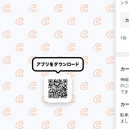
ンラ
カ
1台
カー
伸縮
のご
でき
カー
駐車
まし