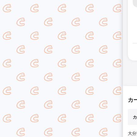
カ
カ
大分