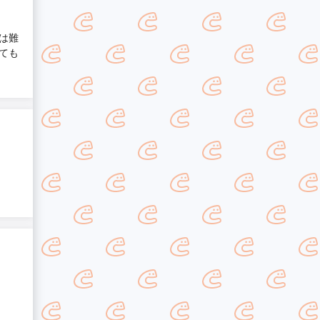
は難
ても