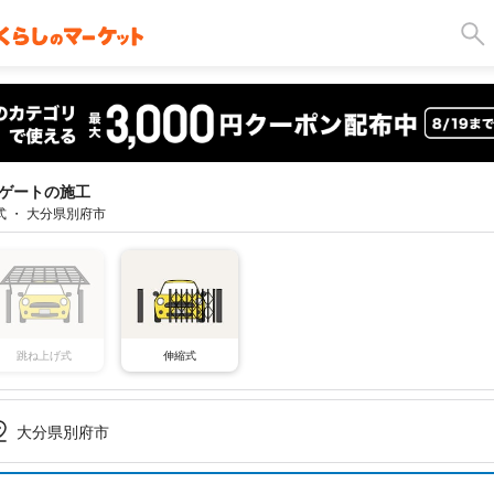
ゲートの施工
式 ・ 大分県別府市
跳ね上げ式
伸縮式
大分県別府市