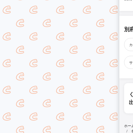
別
カ
サ
ホー