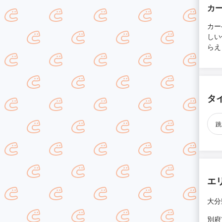
カー
カー
しい
らえ
タ
跳
エ
大分
別府