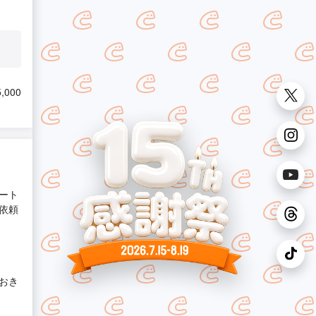
,000
ート
依頼
おき