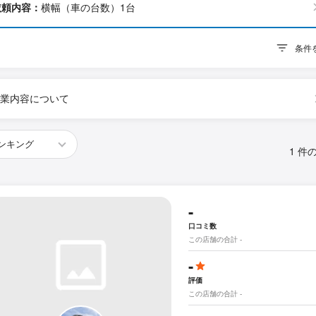
依頼内容：
横幅（車の台数）1台
条件
業内容について
1 件
-
口コミ数
この店舗の合計 -
-
評価
この店舗の合計 -