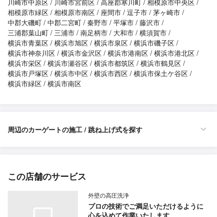
川崎市中原区
川崎市宮前区
高座郡寒川町
相模原市中央区
相模原市緑区
相模原市南区
座間市
逗子市
茅ヶ崎市
中郡大磯町
中郡二宮町
秦野市
平塚市
藤沢市
三浦郡葉山町
三浦市
南足柄市
大和市
横須賀市
横浜市青葉区
横浜市旭区
横浜市泉区
横浜市磯子区
横浜市神奈川区
横浜市金沢区
横浜市港南区
横浜市港北区
横浜市栄区
横浜市瀬谷区
横浜市都筑区
横浜市鶴見区
横浜市戸塚区
横浜市中区
横浜市西区
横浜市保土ケ谷区
横浜市緑区
横浜市南区
周辺のカーゲートの施工 / 跳ね上げ式を探す
この店舗のサービス
外壁の高圧洗浄
プロの技術でご満足いただけるように
心を込めて作業いたします