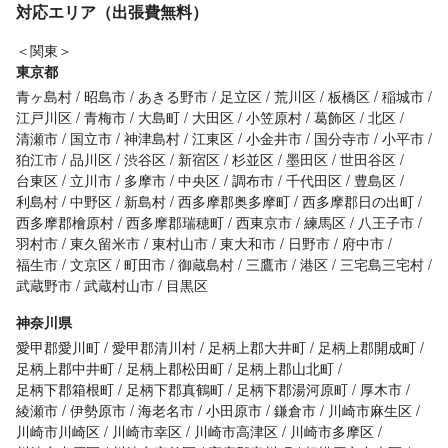
対応エリア（出張費無料）
＜関東＞
東京都
青ヶ島村
昭島市
あきる野市
足立区
荒川区
板橋区
稲城市
江戸川区
青梅市
大島町
大田区
小笠原村
葛飾区
北区
清瀬市
国立市
神津島村
江東区
小金井市
国分寺市
小平市
狛江市
品川区
渋谷区
新宿区
杉並区
墨田区
世田谷区
台東区
立川市
多摩市
中央区
調布市
千代田区
豊島区
利島村
中野区
新島村
西多摩郡奥多摩町
西多摩郡日の出町
西多摩郡檜原村
西多摩郡瑞穂町
西東京市
練馬区
八王子市
羽村市
東久留米市
東村山市
東大和市
日野市
府中市
福生市
文京区
町田市
御蔵島村
三鷹市
港区
三宅島三宅村
武蔵野市
武蔵村山市
目黒区
神奈川県
愛甲郡愛川町
愛甲郡清川村
足柄上郡大井町
足柄上郡開成町
足柄上郡中井町
足柄上郡松田町
足柄上郡山北町
足柄下郡箱根町
足柄下郡真鶴町
足柄下郡湯河原町
厚木市
綾瀬市
伊勢原市
海老名市
小田原市
鎌倉市
川崎市麻生区
川崎市川崎区
川崎市幸区
川崎市高津区
川崎市多摩区