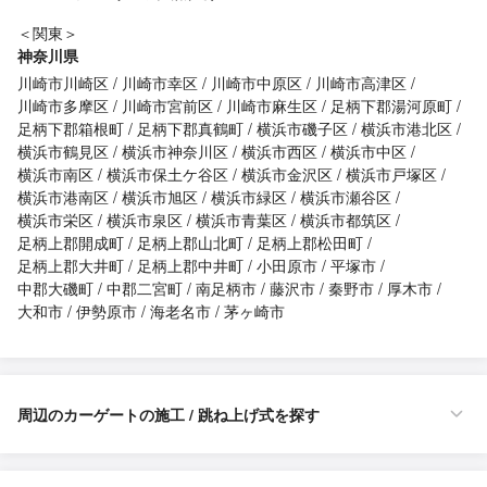
＜関東＞
神奈川県
川崎市川崎区
川崎市幸区
川崎市中原区
川崎市高津区
川崎市多摩区
川崎市宮前区
川崎市麻生区
足柄下郡湯河原町
足柄下郡箱根町
足柄下郡真鶴町
横浜市磯子区
横浜市港北区
横浜市鶴見区
横浜市神奈川区
横浜市西区
横浜市中区
横浜市南区
横浜市保土ケ谷区
横浜市金沢区
横浜市戸塚区
横浜市港南区
横浜市旭区
横浜市緑区
横浜市瀬谷区
横浜市栄区
横浜市泉区
横浜市青葉区
横浜市都筑区
足柄上郡開成町
足柄上郡山北町
足柄上郡松田町
足柄上郡大井町
足柄上郡中井町
小田原市
平塚市
中郡大磯町
中郡二宮町
南足柄市
藤沢市
秦野市
厚木市
大和市
伊勢原市
海老名市
茅ヶ崎市
周辺のカーゲートの施工 / 跳ね上げ式を探す